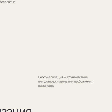
Персонализация — это нанесение
инициалов, символа или изображения
на запонке
я
тили
 Такой