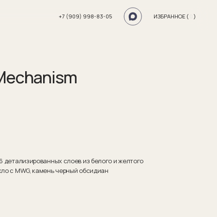
+7 (909) 998-83-05
ИЗБРАННОЕ (
0
)
Mechanism
 6 детализированных слоев из белого и желтого
кло с MWG, камень черный обсидиан