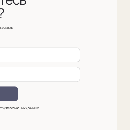
анных
 (909) 998-83-05
азать обратный звонок
ква, Новинский бульвар, д. 18
. 1 (10:00-19:00)
e@sergeysudakov.ru