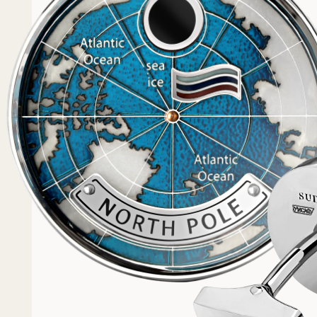
Популярное
Примеры работ запонок
Каталог запонок
Запонки с часовым мех
Запонки из золота
Запонки из серебра