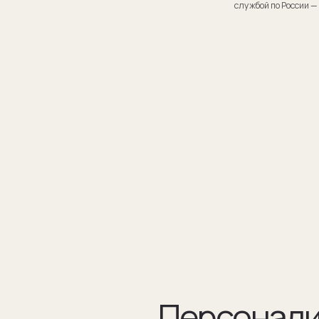
Персонализаци
Персонализация запонок помогает проявить внимание
к личности получателя. Человек понимает, что вы потра
на его подарок не только деньги, а еще внимание и время.
подход вызывает благодарность, увеличивают близость
и доверие между людьми.