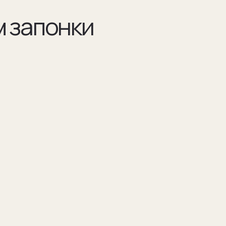
Разра
по ва
Например 
для запон
Для подар
изображен
(03)
я указываем модель
Мы упаковываем запонки в бокс и пакет из
оторых они сделаны
плотного дизайнерского картона