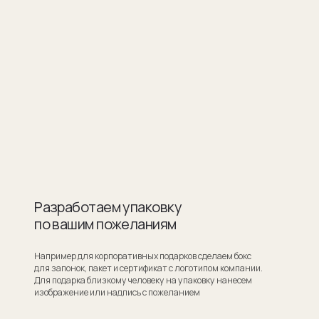
ботаем упаковку
шим пожеланиям
для корпоративных подарков сделаем бокс
ок, пакет и сертификат с логотипом компании.
ка близкому человеку на упаковку нанесем
ие или надпись с пожеланием
Узнать стоимость