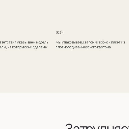
Затрудняетесь
с выбором?
Поможем подобрать модель и отправим эскизы
на согласование
+7