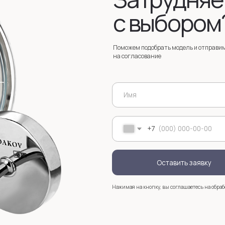
Оставить заявку
Нажимая на кнопку, вы соглашаетесь на обработку
персональных д
+7
Услуги
Зак
Запонки на заказ
Серебряные запонки на заказ
Мос
стр
анизмом
Запонки с персонализацией на заказ
sal
Запонки с логотипом на заказ
Золотые запонки на заказ
Именные запонки на заказ
Запонки с инициалами на заказ