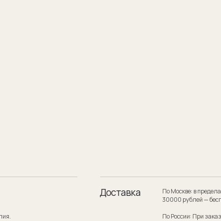
Доставка
По Москве: в пределах МКАД при заказе
30000 рублей — бесплатно.
По России: При заказе на сумму от 300
службой по России — бесплатно