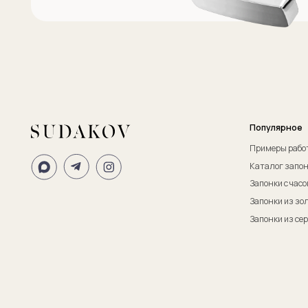
ИП Судаков Сергей Евгеньевич
ОГРНИП: 311774617300067
© 2013-2026 SUDAKOV