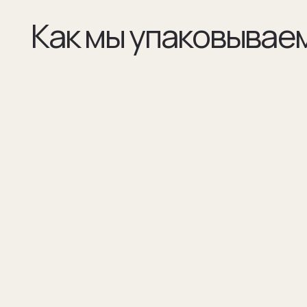
(01)
(02)
Все элементы упаковки приятные на ощупь.
В сертификате соответстви
Выполнены в фирменных цветах нашей
запонок и материалы, из к
компании с брендированием