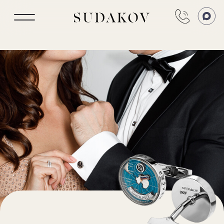
Премиальные
запонки на заказ
с эскизом
за 1 день