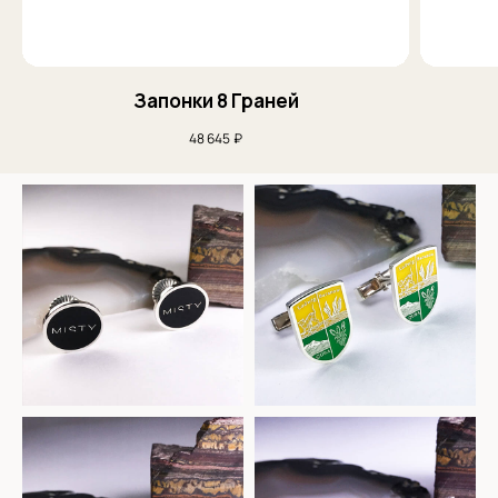
+7
Начать с эскиза
Запонки 8 Граней
Нажимая на кнопку, вы соглашаетесь на обработку
48 645
₽
персональных данных
+7 (909) 998-83-05
Заказать обратный звонок
Москва, Новинский бульвар, д. 18
стр. 1 (10:00-19:00)
sale@sergeysudakov.ru