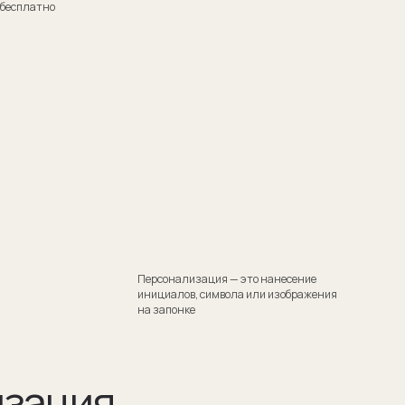
Персонализация — это нанесение
инициалов, символа или изображения
на запонке
я
тили
 Такой