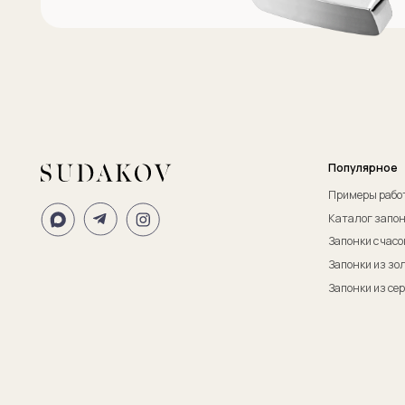
ИП Судаков Сергей Евгеньевич
ОГРНИП: 311774617300067
© 2013-2026 SUDAKOV