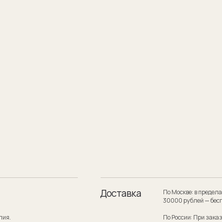
Доставка
По Москве: в пределах МКАД при заказе
30000 рублей — бесплатно.
По России: При заказе на сумму от 300
службой по России — бесплатно