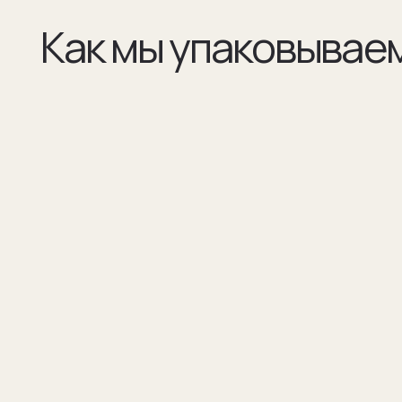
(01)
(02)
Все элементы упаковки приятные на ощупь.
В сертификате соответстви
Выполнены в фирменных цветах нашей
запонок и материалы, из к
компании с брендированием