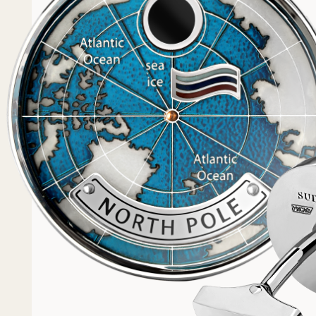
Популярное
Примеры работ запонок
Каталог запонок
Запонки с часовым мех
Запонки из золота
Запонки из серебра