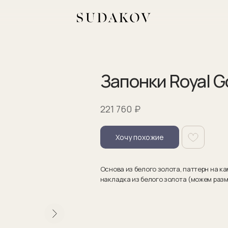
Запонки Royal G
₽
221 760
Хочу похожие
Основа из белого золота, паттерн на 
накладка из белого золота (можем раз