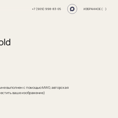
+7 (909) 998-83-05
ИЗБРАННОЕ (
0
)
old
камне выполнен с помощью MWG, авторская
местить ваше изображение)