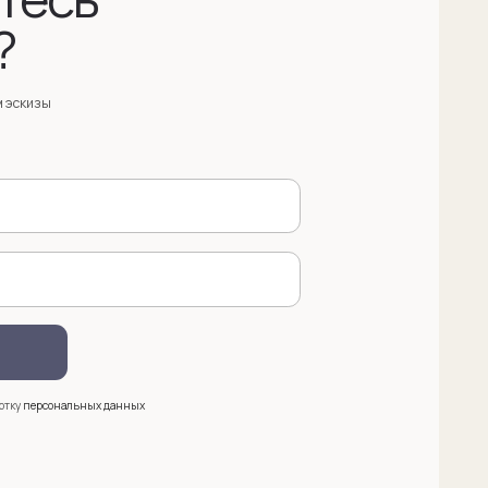
анных
 (909) 998-83-05
азать обратный звонок
ква, Новинский бульвар, д. 18
. 1 (10:00-19:00)
e@sergeysudakov.ru