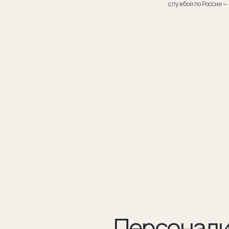
Персонализаци
Персонализация запонок помогает проявить внимание
к личности получателя. Человек понимает, что вы потра
на его подарок не только деньги, а еще внимание и время.
подход вызывает благодарность, увеличивают близость
и доверие между людьми.