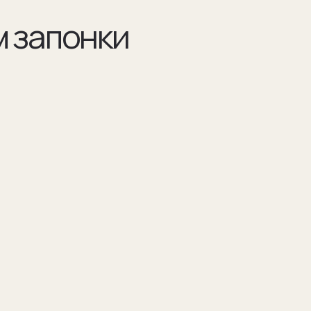
Разра
по ва
Например 
для запон
Для подар
изображен
(03)
я указываем модель
Мы упаковываем запонки в бокс и пакет из
оторых они сделаны
плотного дизайнерского картона