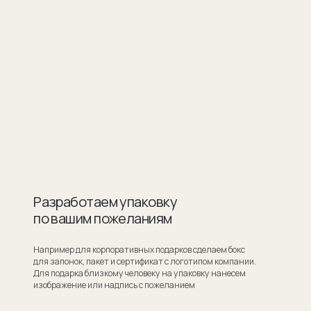
ботаем упаковку
шим пожеланиям
для корпоративных подарков сделаем бокс
ок, пакет и сертификат с логотипом компании.
ка близкому человеку на упаковку нанесем
ие или надпись с пожеланием
Узнать стоимость