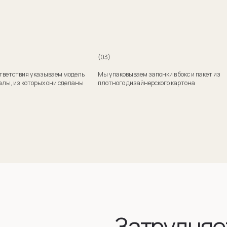
Затрудняетесь
с выбором?
Поможем подобрать модель и отправим эскизы
на согласование
+7