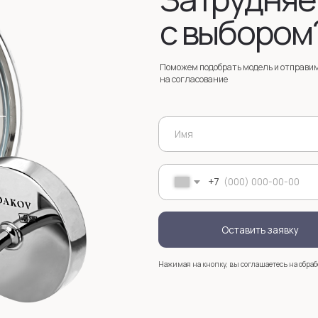
Оставить заявку
Нажимая на кнопку, вы соглашаетесь на обработку
персональных д
+7
Услуги
Зак
Запонки на заказ
Серебряные запонки на заказ
Мос
стр
анизмом
Запонки с персонализацией на заказ
sal
Запонки с логотипом на заказ
Золотые запонки на заказ
Именные запонки на заказ
Запонки с инициалами на заказ