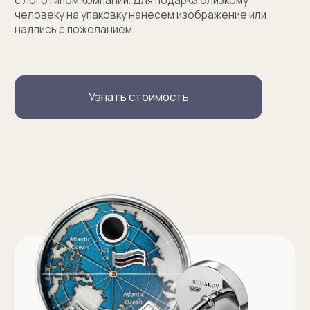
Услуги
Запонки на заказ
Серебряные запонки на заказ
Запонки с персонализацией на заказ
Запонки с логотипом на заказ
Золотые запонки на заказ
Именные запонки на заказ
Запонки с инициалами на заказ
Оферта на изготовление изделия ИП Судакова Э. И.
Оферта на изготовление изделия ИП Судаков С. Е.
Политика конфиденциальности
ИП Судаков Сергей Евгеньевич
ОГРНИП: 311774617300067
© 2013-2026 SUDAKOV