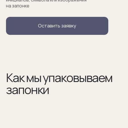
(02)
В сертификате соответствия указываем модель
запонок и материалы, из которых они сделаны
(03)
Мы упаковываем запонки в бокс и пакет из плотного
дизайнерского картона
Разработаем упаковку
по вашим пожеланиям