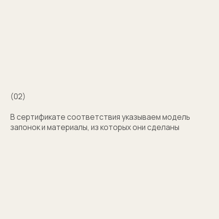
Затрудняетесь
с выбором?
Поможем подобрать модель и отправим
эскизы на согласование
+7
Оставить заявку
Нажимая на кнопку, вы соглашаетесь на обработку
персональных данных