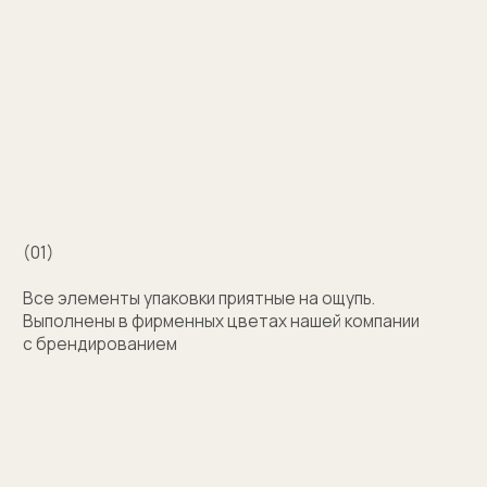
Например для корпоративных подарков сделаем
бокс для запонок, пакет и сертификат
с логотипом компании. Для подарка близкому
человеку на упаковку нанесем изображение или
надпись с пожеланием
Узнать стоимость