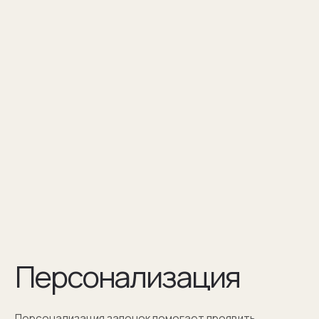
Персонализация — это нанесение
инициалов, символа или изображения
на запонке
Оставить заявку
Как мы упаковываем
запонки