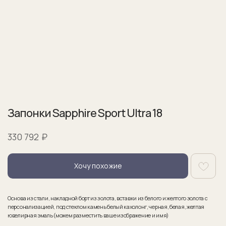
Запонки Sapphire Sport Ultra 18
₽
330 792
Хочу похожие
Основа из стали, накладной борт из золота, вставки из белого и желтого золота с
персонализацией, под стеклом камень белый кахолонг, черная, белая, желтая
ювелирная эмаль (можем разместить ваше изображение и имя)