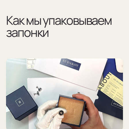
(03)
Мы упаковываем запонки в бокс и пакет из плотного
дизайнерского картона
Разработаем упаковку
по вашим пожеланиям
Например для корпоративных подарков сделаем
бокс для запонок, пакет и сертификат с логотипом
компании. Для подарка близкому человеку
на упаковку нанесем изображение или надпись
с пожеланием