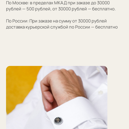
Персонализация
Персонализация запонок помогает проявить
внимание к личности получателя. Человек понимает,
что вы потратили на его подарок не только деньги,
а еще внимание и время. Такой подход вызывает
благодарность, увеличивают близость и доверие
между людьми.
Если вы не знаете какую персонализацию хотите
сделать, мы поможем с идеей наводящими вопросами.
Персонализация — это нанесение инициалов,
символа или изображения на запонке