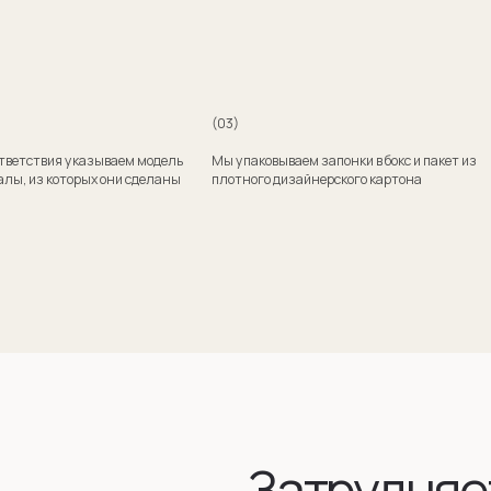
Затрудняетесь
с выбором?
Поможем подобрать модель и отправим эскизы
на согласование
+7