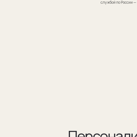
Персонализаци
Персонализация запонок помогает проявить внимание
к личности получателя. Человек понимает, что вы потра
на его подарок не только деньги, а еще внимание и время.
подход вызывает благодарность, увеличивают близость
и доверие между людьми.