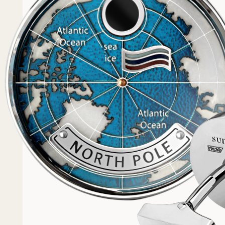
Популярное
Примеры работ запонок
Каталог запонок
Запонки с часовым мех
Запонки из золота
Запонки из серебра