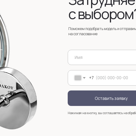
Оставить заявку
Нажимая на кнопку, вы соглашаетесь на обработку
персональных д
+7
Услуги
Зак
Запонки на заказ
Серебряные запонки на заказ
Мос
стр
анизмом
Запонки с персонализацией на заказ
sal
Запонки с логотипом на заказ
Золотые запонки на заказ
Именные запонки на заказ
Запонки с инициалами на заказ