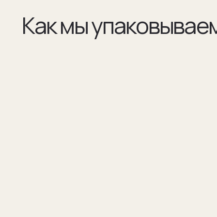
(01)
(02)
Все элементы упаковки приятные на ощупь.
В сертификате соответстви
Выполнены в фирменных цветах нашей
запонок и материалы, из к
компании с брендированием