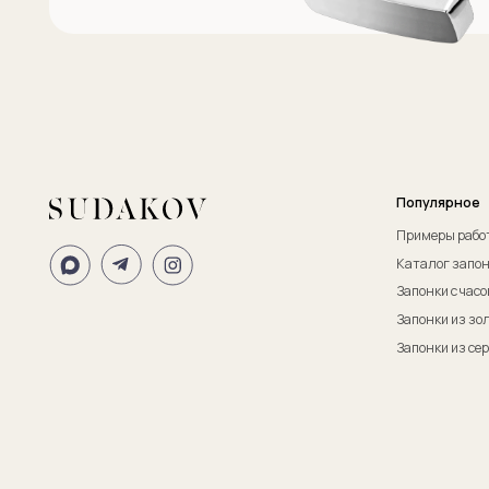
ИП Судаков Сергей Евгеньевич
ОГРНИП: 311774617300067
© 2013-2026 SUDAKOV