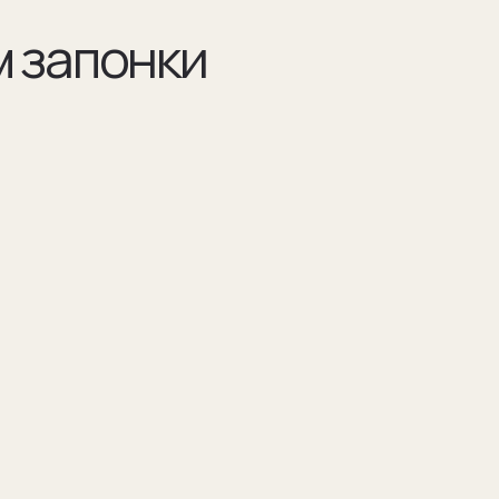
Разра
по ва
Например 
для запон
Для подар
изображен
(03)
я указываем модель
Мы упаковываем запонки в бокс и пакет из
оторых они сделаны
плотного дизайнерского картона