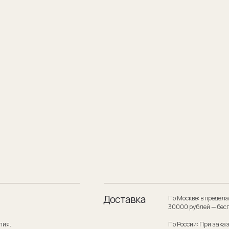
Доставка
По Москве: в пределах МКАД при заказе
30000 рублей — бесплатно.
По России: При заказе на сумму от 300
службой по России — бесплатно