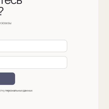
анных
 (909) 998-83-05
азать обратный звонок
ква, Новинский бульвар, д. 18
. 1 (10:00-19:00)
e@sergeysudakov.ru