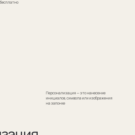
Персонализация — это нанесение
инициалов, символа или изображения
на запонке
я
тили
 Такой