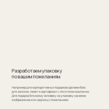
ботаем упаковку
шим пожеланиям
для корпоративных подарков сделаем бокс
ок, пакет и сертификат с логотипом компании.
ка близкому человеку на упаковку нанесем
ие или надпись с пожеланием
Узнать стоимость