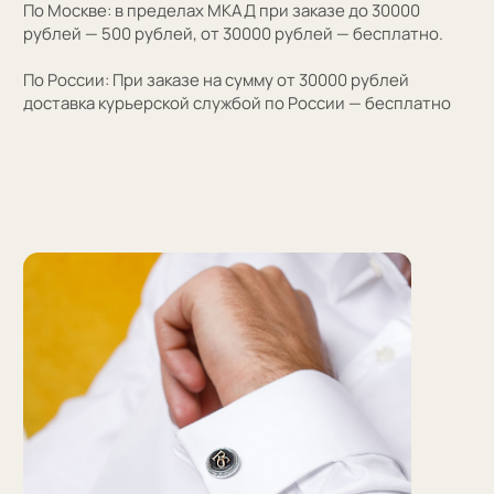
Персонализация
Персонализация запонок помогает проявить
внимание к личности получателя. Человек понимает,
что вы потратили на его подарок не только деньги,
а еще внимание и время. Такой подход вызывает
благодарность, увеличивают близость и доверие
между людьми.
Если вы не знаете какую персонализацию хотите
сделать, мы поможем с идеей наводящими вопросами.
Персонализация — это нанесение инициалов,
символа или изображения на запонке