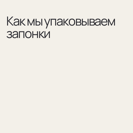
(03)
Мы упаковываем запонки в бокс и пакет из плотного
дизайнерского картона
Разработаем упаковку
по вашим пожеланиям
Например для корпоративных подарков сделаем
бокс для запонок, пакет и сертификат с логотипом
компании. Для подарка близкому человеку
на упаковку нанесем изображение или надпись
с пожеланием