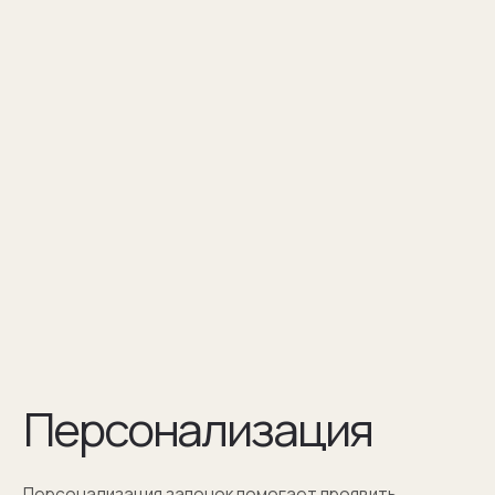
Персонализация — это нанесение
инициалов, символа или изображения
на запонке
Оставить заявку
Как мы упаковываем
запонки