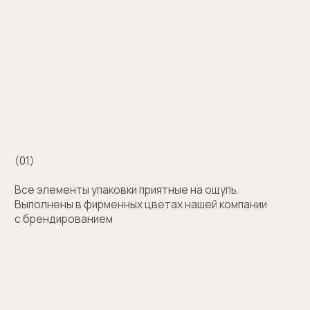
Например для корпоративных подарков сделаем
бокс для запонок, пакет и сертификат
с логотипом компании. Для подарка близкому
человеку на упаковку нанесем изображение или
надпись с пожеланием
Узнать стоимость