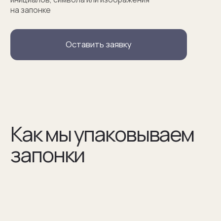
(02)
В сертификате соответствия указываем модель
запонок и материалы, из которых они сделаны
(03)
Мы упаковываем запонки в бокс и пакет из плотного
дизайнерского картона
Разработаем упаковку
по вашим пожеланиям