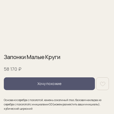
Запонки Малые Круги
₽
58 170
Хочу похожие
Основа из серебра с позолотой, камень соколиный глаз, базовая накладка из
серебра с позолотой с инициалами GD (можем разместить ваши инициалы),
кубический цирконий