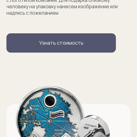
Услуги
Запонки на заказ
Серебряные запонки на заказ
Запонки с персонализацией на заказ
Запонки с логотипом на заказ
Золотые запонки на заказ
Именные запонки на заказ
Запонки с инициалами на заказ
Оферта на изготовление изделия ИП Судакова Э. И.
Оферта на изготовление изделия ИП Судаков С. Е.
Политика конфиденциальности
ИП Судаков Сергей Евгеньевич
ОГРНИП: 311774617300067
© 2013-2026 SUDAKOV