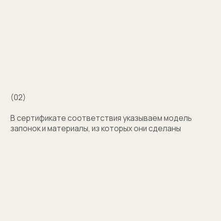
Затрудняетесь
с выбором?
Поможем подобрать модель и отправим
эскизы на согласование
+7
Оставить заявку
Нажимая на кнопку, вы соглашаетесь на обработку
персональных данных