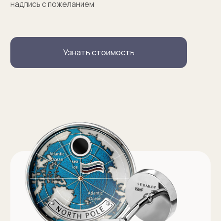
Запонки на заказ
Серебряные запонки на заказ
Запонки с персонализацией на заказ
Запонки с логотипом на заказ
Золотые запонки на заказ
Именные запонки на заказ
Запонки с инициалами на заказ
Оферта на изготовление изделия ИП Судакова Э. И.
Оферта на изготовление изделия ИП Судаков С. Е.
Политика конфиденциальности
ИП Судаков Сергей Евгеньевич
ОГРНИП: 311774617300067
© 2013-2026 SUDAKOV