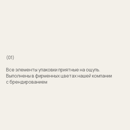
Например для корпоративных подарков сделаем
бокс для запонок, пакет и сертификат
с логотипом компании. Для подарка близкому
человеку на упаковку нанесем изображение или
надпись с пожеланием
Узнать стоимость
Затрудняетесь