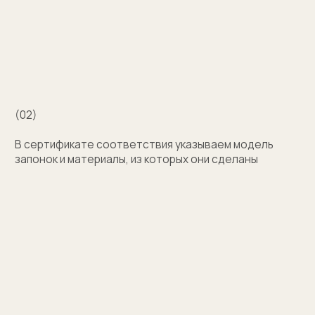
с выбором?
Поможем подобрать модель и отправим
эскизы на согласование
+7
Оставить заявку
Нажимая на кнопку, вы соглашаетесь на обработку
персональных данных