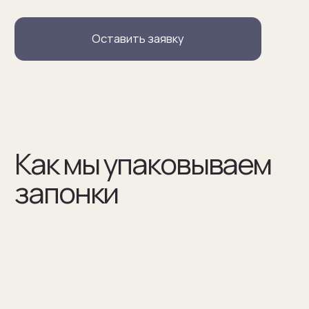
В сертификате соответствия указываем модель
запонок и материалы, из которых они сделаны
(03)
Мы упаковываем запонки в бокс и пакет из плотного
дизайнерского картона
Разработаем упаковку
по вашим пожеланиям