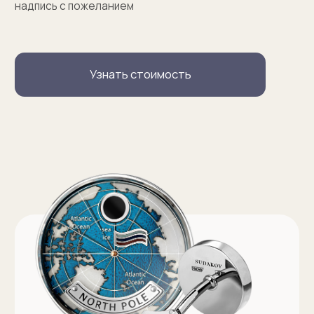
Запонки на заказ
Серебряные запонки на заказ
Запонки с персонализацией на заказ
Запонки с логотипом на заказ
Золотые запонки на заказ
Именные запонки на заказ
Запонки с инициалами на заказ
Оферта на изготовление изделия ИП Судакова Э. И.
Оферта на изготовление изделия ИП Судаков С. Е.
Политика конфиденциальности
ИП Судаков Сергей Евгеньевич
ОГРНИП: 311774617300067
© 2013-2026 SUDAKOV