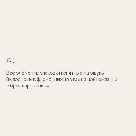
Например для корпоративных подарков сделаем
бокс для запонок, пакет и сертификат
с логотипом компании. Для подарка близкому
человеку на упаковку нанесем изображение или
надпись с пожеланием
Узнать стоимость
Затрудняетесь