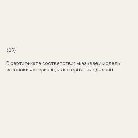
с выбором?
Поможем подобрать модель и отправим
эскизы на согласование
+7
Оставить заявку
Нажимая на кнопку, вы соглашаетесь на обработку
персональных данных