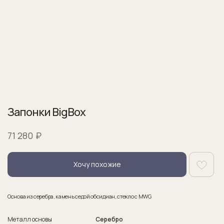
Запонки BigBox
₽
71 280
Хочу похожие
Основа из серебра, камень седой обсидиан, стекло с MWG
Металл основы
Серебро