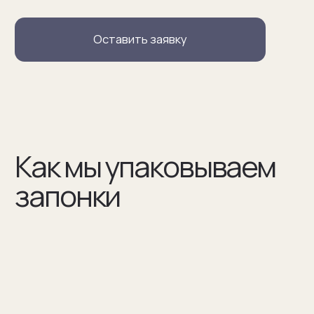
В сертификате соответствия указываем модель
запонок и материалы, из которых они сделаны
(03)
Мы упаковываем запонки в бокс и пакет из плотного
дизайнерского картона
Разработаем упаковку
по вашим пожеланиям