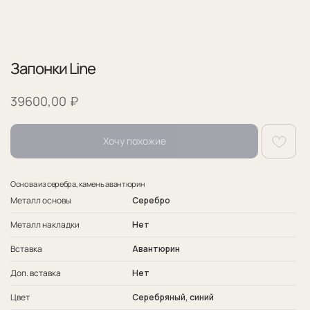
Запонки Line
₽
39600,00
Хочу похожие
Основа из серебра, камень авантюрин
Металл основы
Серебро
Металл накладки
Нет
Гарантия
Вставка
Авантюрин
Гарантия на изделия 1 год.
Доп. вставка
Нет
Обслуживаем наши изделия пожизненно.
В обслуживание входит чистка и полировка
Цвет
Серебряный, синий
изделия.