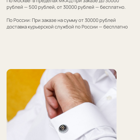
Персонализация
Персонализация запонок помогает проявить
внимание к личности получателя. Человек понимает,
что вы потратили на его подарок не только деньги,
а еще внимание и время. Такой подход вызывает
благодарность, увеличивают близость и доверие
между людьми.
Если вы не знаете какую персонализацию хотите
сделать, мы поможем с идеей наводящими вопросами.
Персонализация — это нанесение инициалов,
символа или изображения на запонке