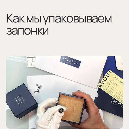
(03)
Мы упаковываем запонки в бокс и пакет из плотного
дизайнерского картона
Разработаем упаковку
по вашим пожеланиям
Например для корпоративных подарков сделаем
бокс для запонок, пакет и сертификат с логотипом
компании. Для подарка близкому человеку
на упаковку нанесем изображение или надпись
с пожеланием