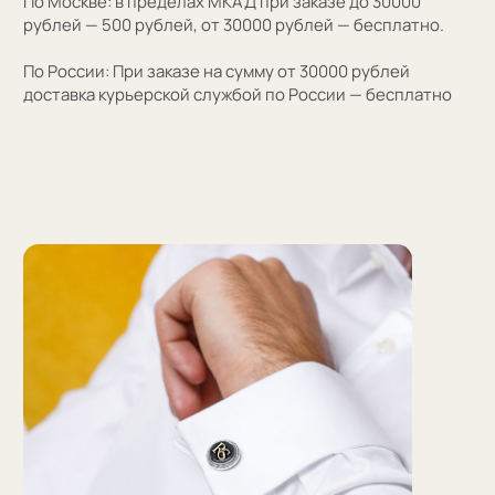
Персонализация
Персонализация запонок помогает проявить
внимание к личности получателя. Человек понимает,
что вы потратили на его подарок не только деньги,
а еще внимание и время. Такой подход вызывает
благодарность, увеличивают близость и доверие
между людьми.
Если вы не знаете какую персонализацию хотите
сделать, мы поможем с идеей наводящими вопросами.
Персонализация — это нанесение инициалов,
символа или изображения на запонке