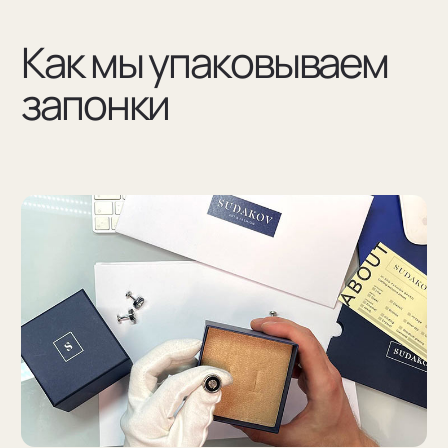
(03)
Мы упаковываем запонки в бокс и пакет из плотного
дизайнерского картона
Разработаем упаковку
по вашим пожеланиям
Например для корпоративных подарков сделаем
бокс для запонок, пакет и сертификат с логотипом
компании. Для подарка близкому человеку
на упаковку нанесем изображение или надпись
с пожеланием