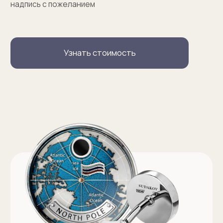
Запонки на заказ
Серебряные запонки на заказ
Запонки с персонализацией на заказ
Запонки с логотипом на заказ
Золотые запонки на заказ
Именные запонки на заказ
Запонки с инициалами на заказ
Оферта на изготовление изделия ИП Судакова Э. И.
Оферта на изготовление изделия ИП Судаков С. Е.
Политика конфиденциальности
ИП Судаков Сергей Евгеньевич
ОГРНИП: 311774617300067
© 2013-2026 SUDAKOV