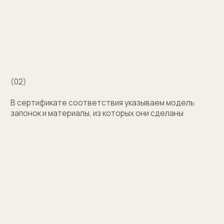
с выбором?
Поможем подобрать модель и отправим
эскизы на согласование
+7
Оставить заявку
Нажимая на кнопку, вы соглашаетесь на обработку
персональных данных