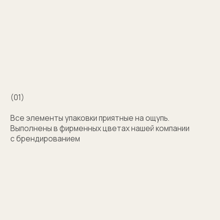
Например для корпоративных подарков сделаем
бокс для запонок, пакет и сертификат
с логотипом компании. Для подарка близкому
человеку на упаковку нанесем изображение или
надпись с пожеланием
Узнать стоимость
Затрудняетесь