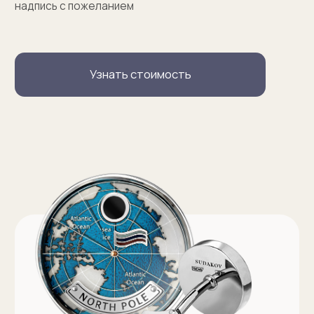
Запонки на заказ
Серебряные запонки на заказ
Запонки с персонализацией на заказ
Запонки с логотипом на заказ
Золотые запонки на заказ
Именные запонки на заказ
Запонки с инициалами на заказ
Оферта на изготовление изделия ИП Судакова Э. И.
Оферта на изготовление изделия ИП Судаков С. Е.
Политика конфиденциальности
ИП Судаков Сергей Евгеньевич
ОГРНИП: 311774617300067
© 2013-2026 SUDAKOV