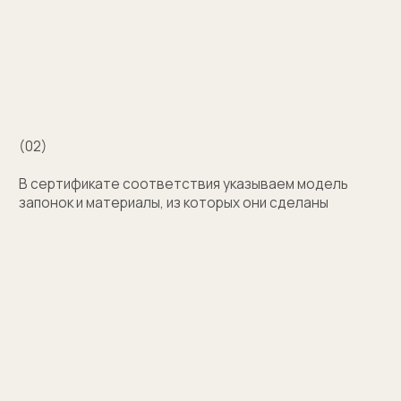
с выбором?
Поможем подобрать модель и отправим
эскизы на согласование
+7
Оставить заявку
Нажимая на кнопку, вы соглашаетесь на обработку
персональных данных