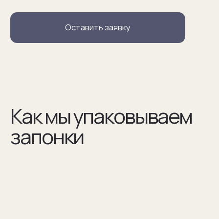
В сертификате соответствия указываем модель
запонок и материалы, из которых они сделаны
(03)
Мы упаковываем запонки в бокс и пакет из плотного
дизайнерского картона
Разработаем упаковку
по вашим пожеланиям