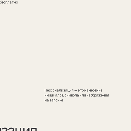
Персонализация — это нанесение
инициалов, символа или изображения
на запонке
я
тили
 Такой