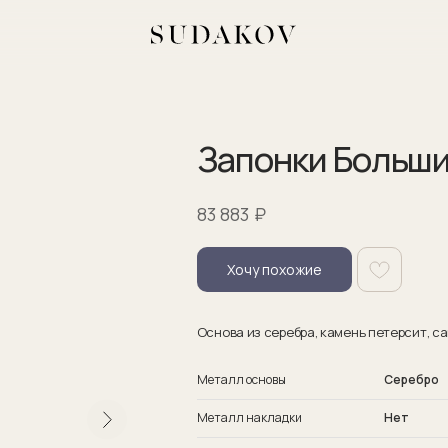
Запонки Больши
₽
83 883
Хочу похожие
Основа из серебра, камень петерсит, с
Металл основы
Серебро
Металл накладки
Нет