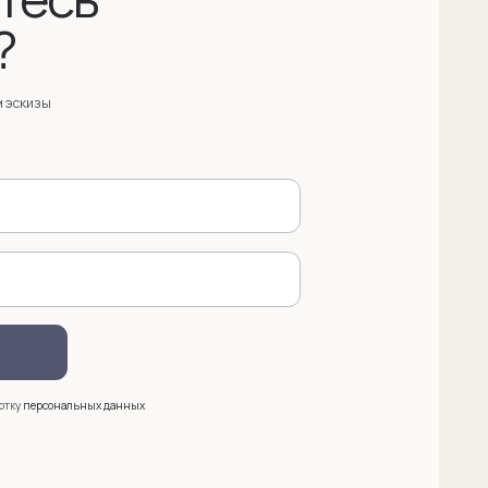
анных
 (909) 998-83-05
азать обратный звонок
ква, Новинский бульвар, д. 18
. 1 (10:00-19:00)
e@sergeysudakov.ru