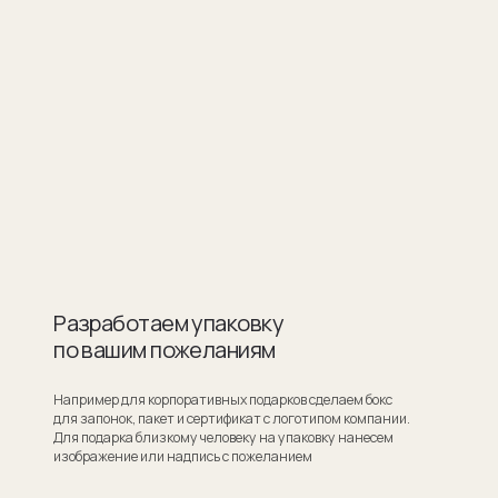
ботаем упаковку
шим пожеланиям
для корпоративных подарков сделаем бокс
ок, пакет и сертификат с логотипом компании.
ка близкому человеку на упаковку нанесем
ие или надпись с пожеланием
Узнать стоимость