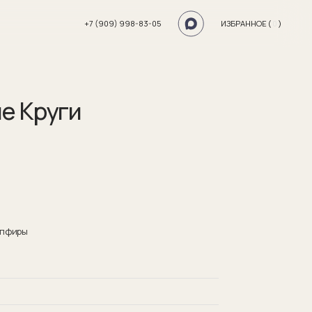
+7 (909) 998-83-05
ИЗБРАННОЕ (
0
)
е Круги
апфиры