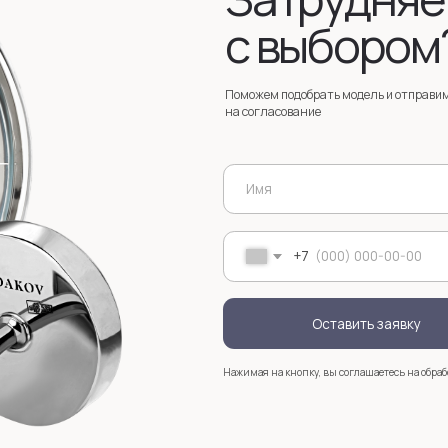
Оставить заявку
Нажимая на кнопку, вы соглашаетесь на обработку
персональных д
+7
Услуги
Зак
Запонки на заказ
Серебряные запонки на заказ
Мос
стр
анизмом
Запонки с персонализацией на заказ
sal
Запонки с логотипом на заказ
Золотые запонки на заказ
Именные запонки на заказ
Запонки с инициалами на заказ