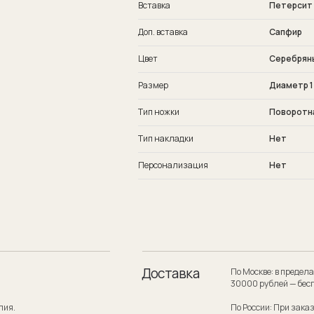
Вставка
Петерсит
Доп. вставка
Сапфир
Цвет
Серебряны
Размер
Диаметр 1
Тип ножки
Поворотн
Тип накладки
Нет
Персонализация
Нет
Доставка
По Москве: в пределах МКАД при заказе
30000 рублей — бесплатно.
По России: При заказе на сумму от 300
службой по России — бесплатно