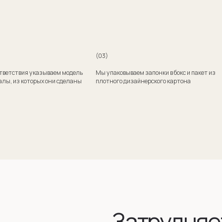
Затрудняетесь
с выбором?
Поможем подобрать модель и отправим эскизы
на согласование
+7