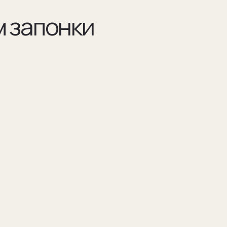
Разра
по ва
Например 
для запон
Для подар
изображен
(03)
я указываем модель
Мы упаковываем запонки в бокс и пакет из
оторых они сделаны
плотного дизайнерского картона