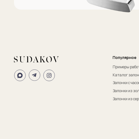
ИП Судаков Сергей Евгеньевич
ОГРНИП: 311774617300067
© 2013-2026 SUDAKOV