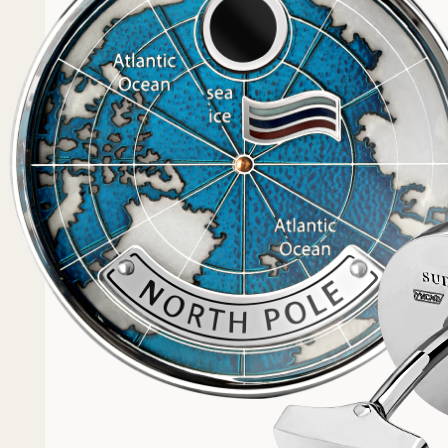
Популярное
Примеры работ запонок
Каталог запонок
Запонки с часовым мех
Запонки из золота
Запонки из серебра