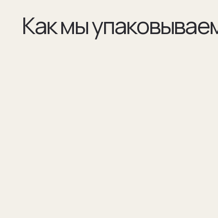
(01)
(02)
Все элементы упаковки приятные на ощупь.
В сертификате соответстви
Выполнены в фирменных цветах нашей
запонок и материалы, из к
компании с брендированием