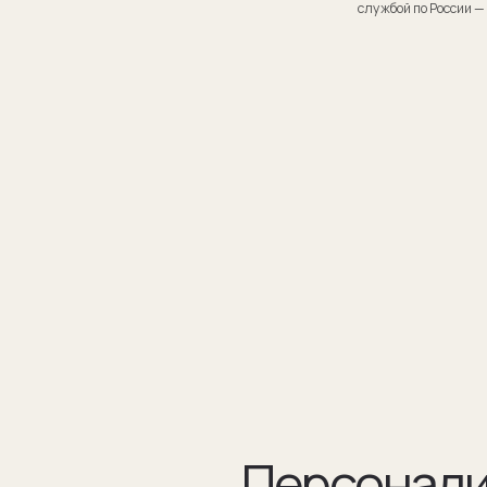
Персонализаци
Персонализация запонок помогает проявить внимание
к личности получателя. Человек понимает, что вы потра
на его подарок не только деньги, а еще внимание и время.
подход вызывает благодарность, увеличивают близость
и доверие между людьми.