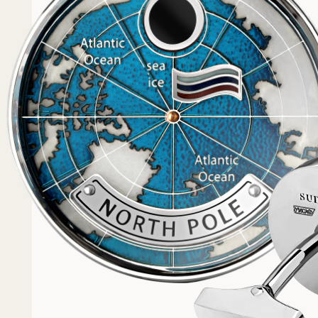
Популярное
Примеры работ запонок
Каталог запонок
Запонки с часовым мех
Запонки из золота
Запонки из серебра