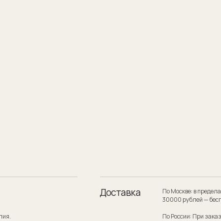
Доставка
По Москве: в пределах МКАД при заказе
30000 рублей — бесплатно.
По России: При заказе на сумму от 300
службой по России — бесплатно