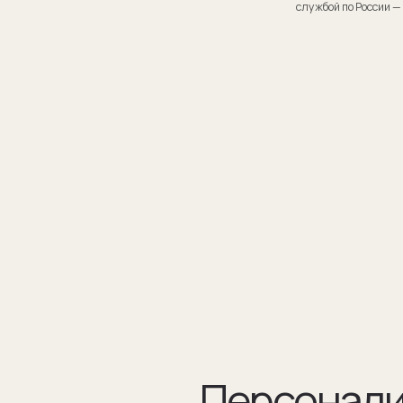
Персонализаци
Персонализация запонок помогает проявить внимание
к личности получателя. Человек понимает, что вы потра
на его подарок не только деньги, а еще внимание и время.
подход вызывает благодарность, увеличивают близость
и доверие между людьми.