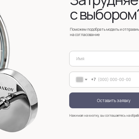
Оставить заявку
Нажимая на кнопку, вы соглашаетесь на обработку
персональных д
+7
Услуги
Зак
Запонки на заказ
Серебряные запонки на заказ
Мос
стр
анизмом
Запонки с персонализацией на заказ
sal
Запонки с логотипом на заказ
Золотые запонки на заказ
Именные запонки на заказ
Запонки с инициалами на заказ