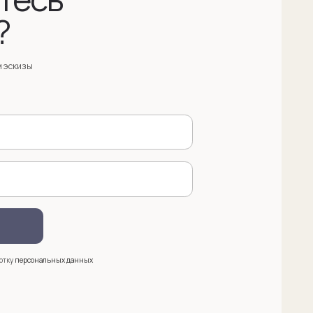
анных
 (909) 998-83-05
азать обратный звонок
ква, Новинский бульвар, д. 18
. 1 (10:00-19:00)
e@sergeysudakov.ru