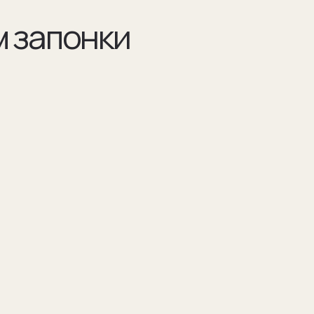
Разра
по ва
Например 
для запон
Для подар
изображен
(03)
я указываем модель
Мы упаковываем запонки в бокс и пакет из
оторых они сделаны
плотного дизайнерского картона