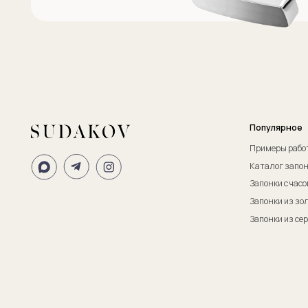
ИП Судаков Сергей Евгеньевич
ОГРНИП: 311774617300067
© 2013-2026 SUDAKOV