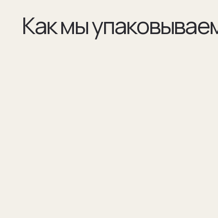
(01)
(02)
Все элементы упаковки приятные на ощупь.
В сертификате соответстви
Выполнены в фирменных цветах нашей
запонок и материалы, из к
компании с брендированием