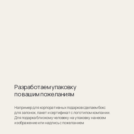
ботаем упаковку
шим пожеланиям
для корпоративных подарков сделаем бокс
ок, пакет и сертификат с логотипом компании.
ка близкому человеку на упаковку нанесем
ие или надпись с пожеланием
Узнать стоимость