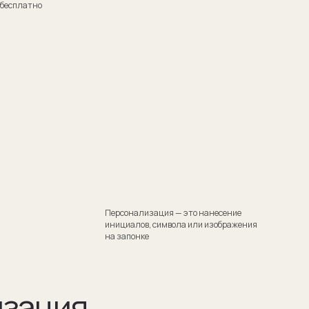
Персонализация — это нанесение
инициалов, символа или изображения
на запонке
я
тили
 Такой