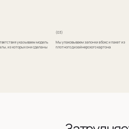
Затрудняетесь
с выбором?
Поможем подобрать модель и отправим эскизы
на согласование
+7