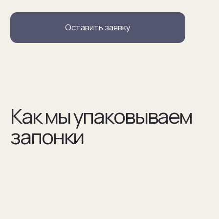
В сертификате соответствия указываем модель
запонок и материалы, из которых они сделаны
(03)
Мы упаковываем запонки в бокс и пакет из плотного
дизайнерского картона
Разработаем упаковку
по вашим пожеланиям