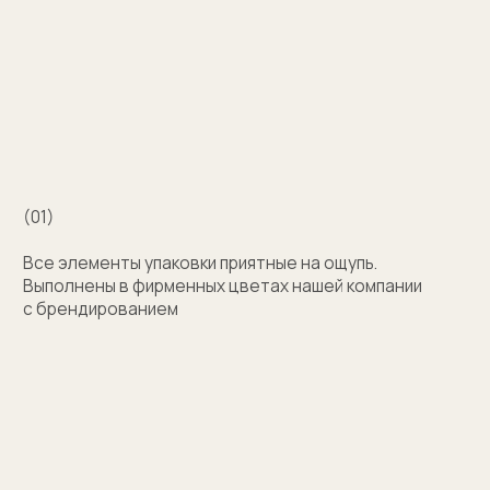
Например для корпоративных подарков сделаем
бокс для запонок, пакет и сертификат
с логотипом компании. Для подарка близкому
человеку на упаковку нанесем изображение или
надпись с пожеланием
Узнать стоимость
Затрудняетесь