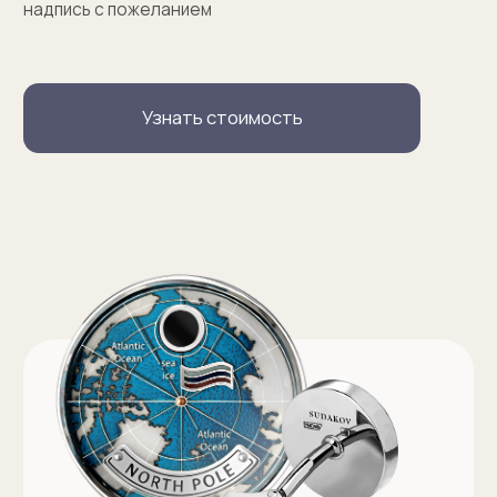
Запонки на заказ
Серебряные запонки на заказ
Запонки с персонализацией на заказ
Запонки с логотипом на заказ
Золотые запонки на заказ
Именные запонки на заказ
Запонки с инициалами на заказ
Оферта на изготовление изделия ИП Судакова Э. И.
Оферта на изготовление изделия ИП Судаков С. Е.
Политика конфиденциальности
ИП Судаков Сергей Евгеньевич
ОГРНИП: 311774617300067
© 2013-2026 SUDAKOV