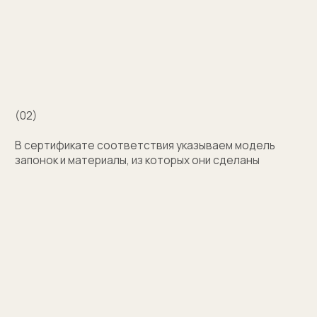
с выбором?
Поможем подобрать модель и отправим
эскизы на согласование
+7
Оставить заявку
Нажимая на кнопку, вы соглашаетесь на обработку
персональных данных