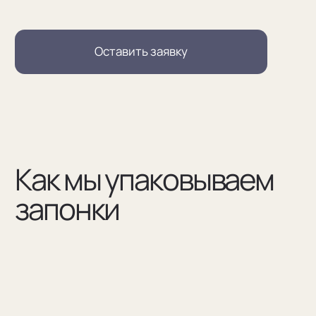
(02)
В сертификате соответствия указываем модель
запонок и материалы, из которых они сделаны
(03)
Мы упаковываем запонки в бокс и пакет из плотного
дизайнерского картона
Разработаем упаковку
по вашим пожеланиям