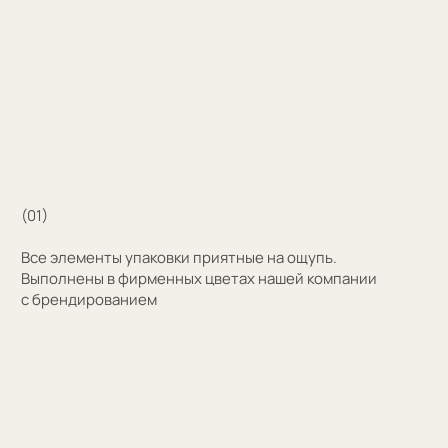
Например для корпоративных подарков сделаем
бокс для запонок, пакет и сертификат с логотипом
компании. Для подарка близкому человеку
на упаковку нанесем изображение или надпись
с пожеланием
Узнать стоимость