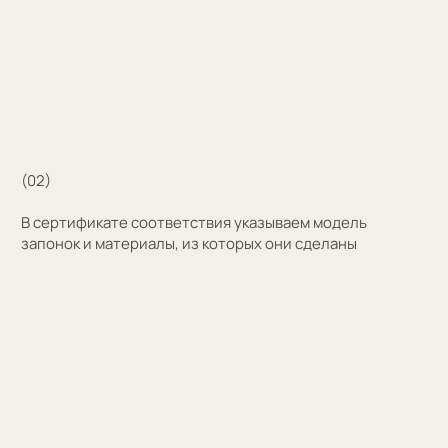
Затрудняетесь
с выбором?
Поможем подобрать модель и отправим
эскизы на согласование
+7
Оставить заявку
Нажимая на кнопку, вы соглашаетесь на обработку
персональных данных