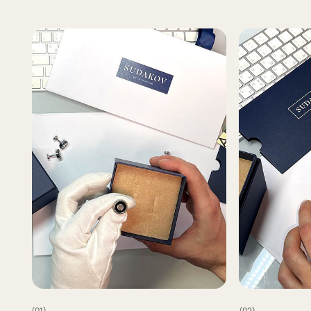
(01)
(02)
Все элементы упаковки приятные на ощупь.
В сертификате соответств
Выполнены в фирменных цветах нашей
запонок и материалы, из к
компании с брендированием