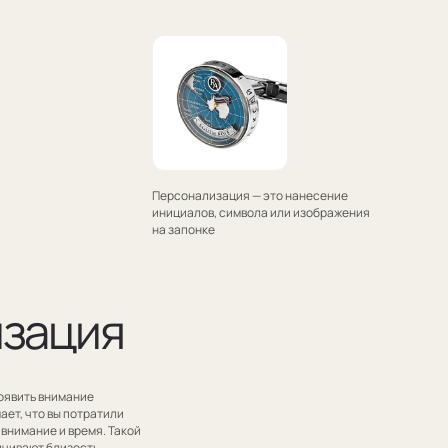
Персонализация — это нанесение
инициалов, символа или изображения
на запонке
я
или
 Такой
,