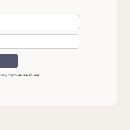
 (909) 998-83-05
азать обратный звонок
сква, Новинский бульвар, д.
стр. 1 (10:00-19:00)
e@sergeysudakov.ru