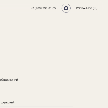
+7 (909) 998-83-05
ИЗБРАННОЕ (
0
)
кий цирконий
 цирконий