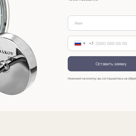
+7
Услуги
Зак
Запонки на заказ
Серебряные запонки на заказ
Мо
18 
анизмом
Запонки с персонализацией на заказ
sal
Запонки с логотипом на заказ
Золотые запонки на заказ
Именные запонки на заказ
Запонки с инициалами на заказ