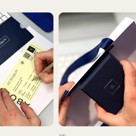
Например 
для запон
Для подар
изображен
(03)
ия указываем модель
Мы упаковываем запонки в бокс и пакет из
оторых они сделаны
плотного дизайнерского картона