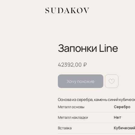
Запонки Line
₽
42392,00
Хочу похожие
Основа из серебра, камень синий кубичес
Металл основы
Серебро
Металл накладки
Нет
Вставка
Кубический