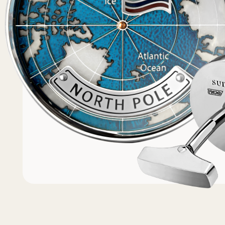
Популярное
Примеры работ запонок
Каталог запонок
Запонки с часовым мех
Запонки из золота
Запонки из серебра