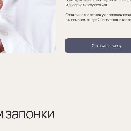
апонки
Разра
по ва