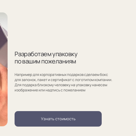
для корпоративных подарков сделаем бокс
ок, пакет и сертификат с логотипом компании.
ка близкому человеку на упаковку нанесем
ие или надпись с пожеланием
Узнать стоимость