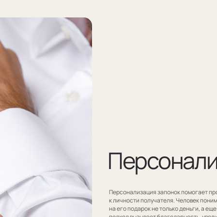
Персонализаци
Персонализация запонок помогает проявить внимание
к личности получателя. Человек понимает, что вы потрат
на его подарок не только деньги, а еще внимание и время.
подход вызывает благодарность, увеличивают близость
и доверие между людьми.
Если вы не знаете какую персонализацию хотите сделать
мы поможем с идеей наводящими вопросами.
Оставить заявку