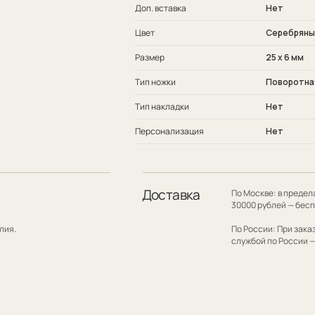
Доп. вставка
Нет
Цвет
Серебряный
Размер
25 х 6 мм
Тип ножки
Поворотна
Тип накладки
Нет
Персонализация
Нет
Доставка
По Москве: в пределах МКАД при заказе
30000 рублей — бесплатно.
По России: При заказе на сумму от 300
службой по России — бесплатно