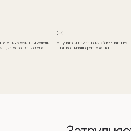
Затрудняетесь
с выбором?
Поможем подобрать модель и отправим эскизы
на согласование
+7