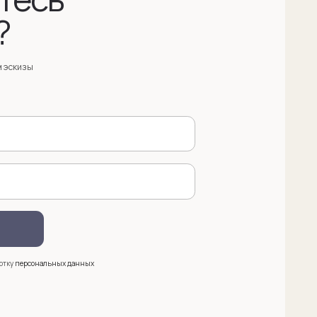
анных
 (909) 998-83-05
азать обратный звонок
ква, Новинский бульвар, д. 18
. 1 (10:00-19:00)
e@sergeysudakov.ru