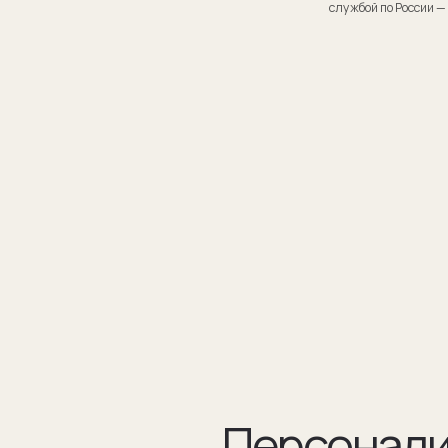
Персонализаци
Персонализация запонок помогает проявить внимание
к личности получателя. Человек понимает, что вы потра
на его подарок не только деньги, а еще внимание и время.
подход вызывает благодарность, увеличивают близость
и доверие между людьми.