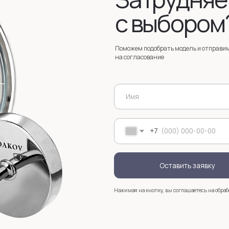
Оставить заявку
Нажимая на кнопку, вы соглашаетесь на обработку
персональных д
+7
Услуги
Зак
Запонки на заказ
Серебряные запонки на заказ
Мос
стр
анизмом
Запонки с персонализацией на заказ
sal
Запонки с логотипом на заказ
Золотые запонки на заказ
Именные запонки на заказ
Запонки с инициалами на заказ