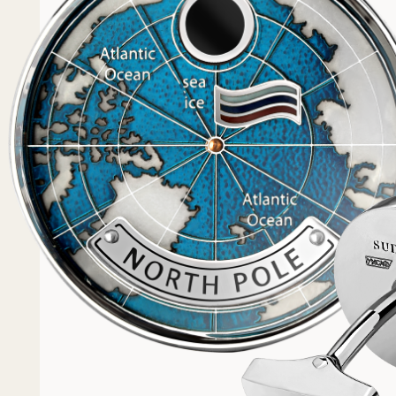
Популярное
Примеры работ запонок
Каталог запонок
Запонки с часовым мех
Запонки из золота
Запонки из серебра