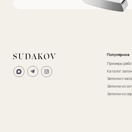
ИП Судаков Сергей Евгеньевич
ОГРНИП: 311774617300067
© 2013-2026 SUDAKOV