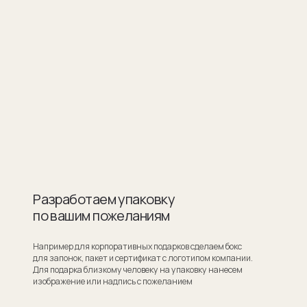
ботаем упаковку
шим пожеланиям
для корпоративных подарков сделаем бокс
ок, пакет и сертификат с логотипом компании.
ка близкому человеку на упаковку нанесем
ие или надпись с пожеланием
Узнать стоимость