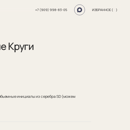
+7 (909) 998-83-05
ИЗБРАННОЕ (
0
)
е Круги
 объемные инициалы из серебра SD (можем