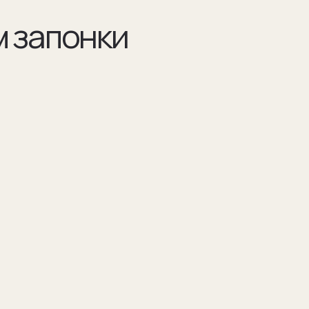
Разра
по ва
Например 
для запон
Для подар
изображен
(03)
я указываем модель
Мы упаковываем запонки в бокс и пакет из
оторых они сделаны
плотного дизайнерского картона