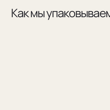
(01)
(02)
Все элементы упаковки приятные на ощупь.
В сертификате соответстви
Выполнены в фирменных цветах нашей
запонок и материалы, из к
компании с брендированием