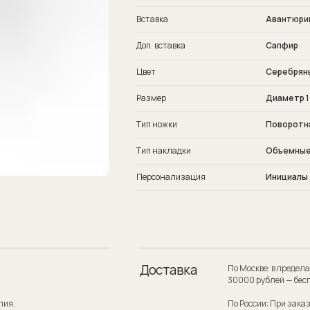
Вставка
Авантюри
Доп. вставка
Сапфир
Цвет
Серебряны
Размер
Диаметр 1
Тип ножки
Поворотн
Тип накладки
Объемные
Персонализация
Инициалы
Доставка
По Москве: в пределах МКАД при заказе
30000 рублей — бесплатно.
По России: При заказе на сумму от 300
службой по России — бесплатно