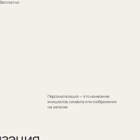
Персонализация — это нанесение
инициалов, символа или изображения
на запонке
я
тили
 Такой