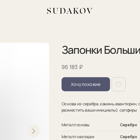
Запонки Больши
₽
96 183
Хочу похожие
Основа из серебра, камень авантюрин,
разместить ваши инициалы), сапфиры
Металл основы
Серебро
Металл накладки
Серебро