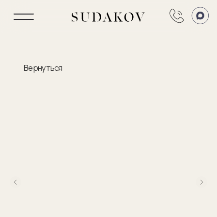
Вернуться