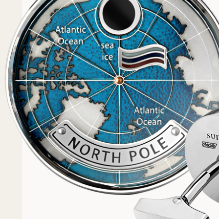
Популярное
Примеры работ запонок
Каталог запонок
Запонки с часовым мех
Запонки из золота
Запонки из серебра