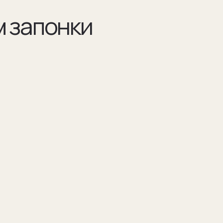
Разра
по ва
Например 
для запон
Для подар
изображен
(03)
я указываем модель
Мы упаковываем запонки в бокс и пакет из
оторых они сделаны
плотного дизайнерского картона