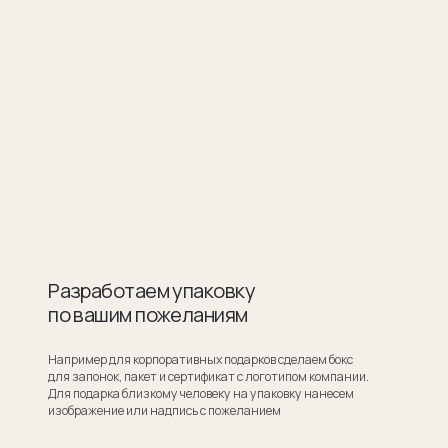
ботаем упаковку
шим пожеланиям
для корпоративных подарков сделаем бокс
ок, пакет и сертификат с логотипом компании.
ка близкому человеку на упаковку нанесем
ие или надпись с пожеланием
Узнать стоимость