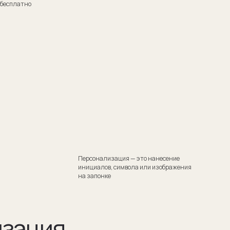
Персонализация — это нанесение
инициалов, символа или изображения
на запонке
я
тили
 Такой