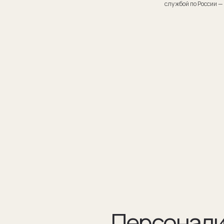
Персонализаци
Персонализация запонок помогает проявить внимание
к личности получателя. Человек понимает, что вы потра
на его подарок не только деньги, а еще внимание и время.
подход вызывает благодарность, увеличивают близость
и доверие между людьми.