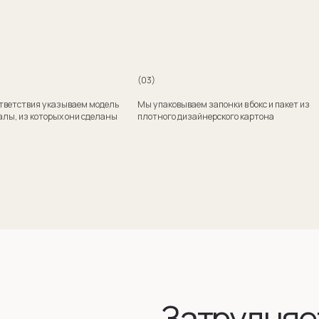
Затрудняетесь
с выбором?
Поможем подобрать модель и отправим эскизы
на согласование
+7