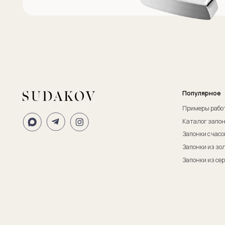
ИП Судаков Сергей Евгеньевич
ОГРНИП: 311774617300067
© 2013-2026 SUDAKOV