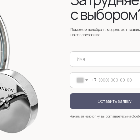
Оставить заявку
Нажимая на кнопку, вы соглашаетесь на обработку
персональных д
+7
Услуги
Зак
Запонки на заказ
Серебряные запонки на заказ
Мос
стр
анизмом
Запонки с персонализацией на заказ
sal
Запонки с логотипом на заказ
Золотые запонки на заказ
Именные запонки на заказ
Запонки с инициалами на заказ