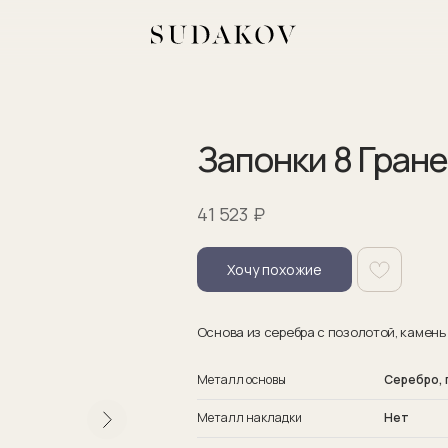
Запонки 8 Гран
₽
41 523
Хочу похожие
Основа из серебра с позолотой, камень
Металл основы
Серебро,
Металл накладки
Нет