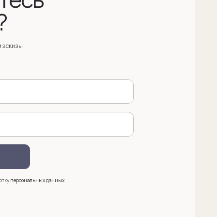
анных
 (909) 998-83-05
азать обратный звонок
ква, Новинский бульвар, д. 18
. 1 (10:00-19:00)
e@sergeysudakov.ru