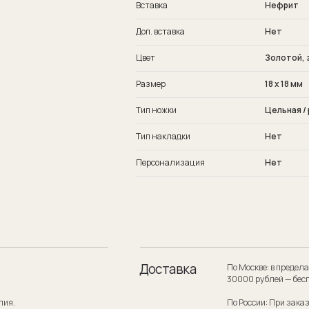
Вставка
Нефрит
Доп. вставка
Нет
Цвет
Золотой, 
Размер
18 х 18 мм
Тип ножки
Цельная /
Тип накладки
Нет
Персонализация
Нет
Доставка
По Москве: в пределах МКАД при заказе
30000 рублей — бесплатно.
По России: При заказе на сумму от 300
службой по России — бесплатно