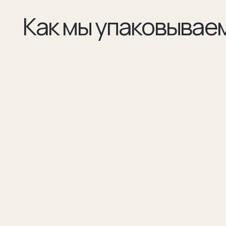
(01)
(02)
Все элементы упаковки приятные на ощупь.
В сертификате соответстви
Выполнены в фирменных цветах нашей
запонок и материалы, из к
компании с брендированием