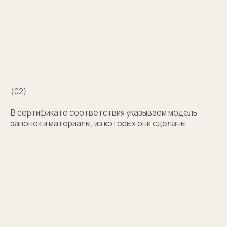
Затрудняетесь
с выбором?
Поможем подобрать модель и отправим
эскизы на согласование
+7
Оставить заявку
Нажимая на кнопку, вы соглашаетесь на обработку
персональных данных