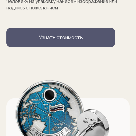
Услуги
Запонки на заказ
Серебряные запонки на заказ
Запонки с персонализацией на заказ
Запонки с логотипом на заказ
Золотые запонки на заказ
Именные запонки на заказ
Запонки с инициалами на заказ
Оферта на изготовление изделия ИП Судакова Э. И.
Оферта на изготовление изделия ИП Судаков С. Е.
Политика конфиденциальности
ИП Судаков Сергей Евгеньевич
ОГРНИП: 311774617300067
© 2013-2026 SUDAKOV