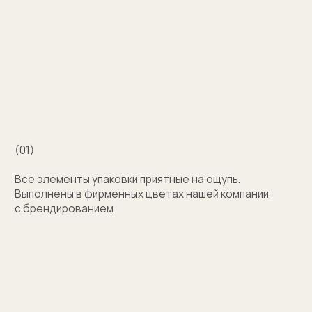
Например для корпоративных подарков сделаем
бокс для запонок, пакет и сертификат
с логотипом компании. Для подарка близкому
человеку на упаковку нанесем изображение или
надпись с пожеланием
Узнать стоимость