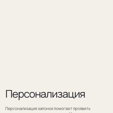
Персонализация — это нанесение
инициалов, символа или изображения
на запонке
Оставить заявку
Как мы упаковываем
запонки