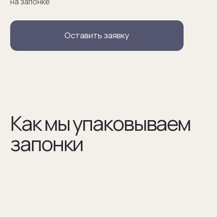
(02)
В сертификате соответствия указываем модель
запонок и материалы, из которых они сделаны
(03)
Мы упаковываем запонки в бокс и пакет из плотного
дизайнерского картона
Разработаем упаковку
по вашим пожеланиям