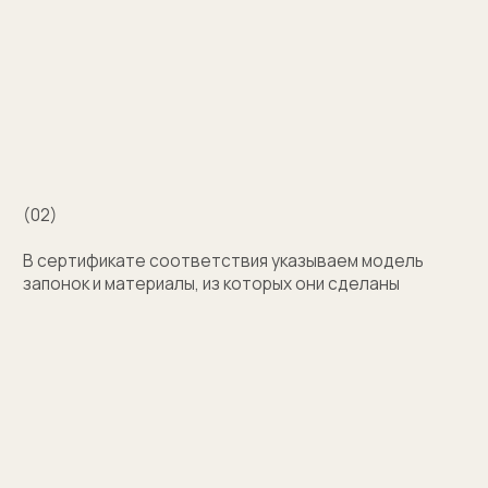
Затрудняетесь
с выбором?
Поможем подобрать модель и отправим
эскизы на согласование
+7
Оставить заявку
Нажимая на кнопку, вы соглашаетесь на обработку
персональных данных