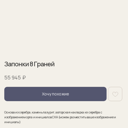
Запонки 8 Граней
₽
55 945
Хочу похожие
Основа из серебра, камень лазурит, авторская накладка из серебра c
изображением орла и инициалов CKA (можем разместить ваше изображение и
инициалы)