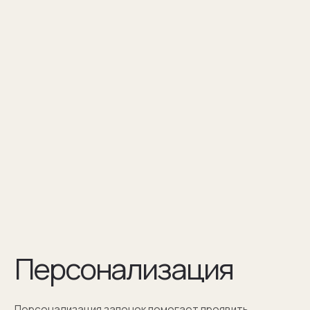
Персонализация — это нанесение
инициалов, символа или изображения
на запонке
Оставить заявку
Как мы упаковываем
запонки