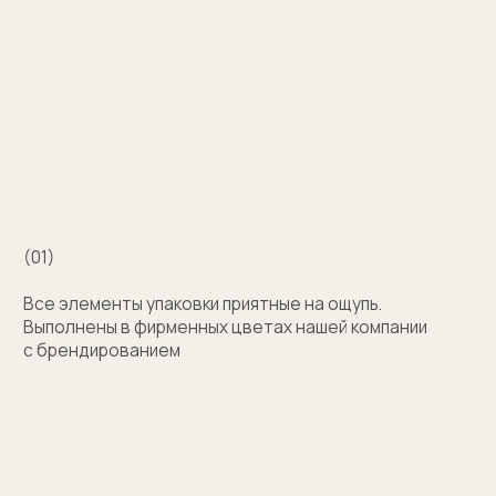
Например для корпоративных подарков сделаем
бокс для запонок, пакет и сертификат
с логотипом компании. Для подарка близкому
человеку на упаковку нанесем изображение или
надпись с пожеланием
Узнать стоимость