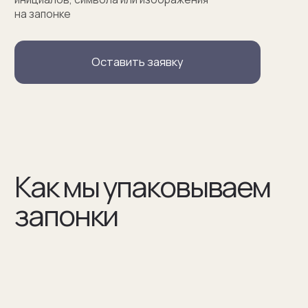
(02)
В сертификате соответствия указываем модель
запонок и материалы, из которых они сделаны
(03)
Мы упаковываем запонки в бокс и пакет из плотного
дизайнерского картона
Разработаем упаковку
по вашим пожеланиям