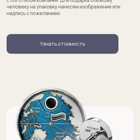
Услуги
Запонки на заказ
Серебряные запонки на заказ
Запонки с персонализацией на заказ
Запонки с логотипом на заказ
Золотые запонки на заказ
Именные запонки на заказ
Запонки с инициалами на заказ
Оферта на изготовление изделия ИП Судакова Э. И.
Оферта на изготовление изделия ИП Судаков С. Е.
Политика конфиденциальности
ИП Судаков Сергей Евгеньевич
ОГРНИП: 311774617300067
© 2013-2026 SUDAKOV