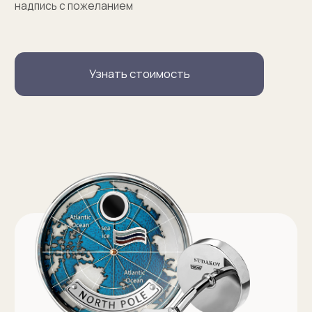
Запонки на заказ
Серебряные запонки на заказ
Запонки с персонализацией на заказ
Запонки с логотипом на заказ
Золотые запонки на заказ
Именные запонки на заказ
Запонки с инициалами на заказ
Оферта на изготовление изделия ИП Судакова Э. И.
Оферта на изготовление изделия ИП Судаков С. Е.
Политика конфиденциальности
ИП Судаков Сергей Евгеньевич
ОГРНИП: 311774617300067
© 2013-2026 SUDAKOV