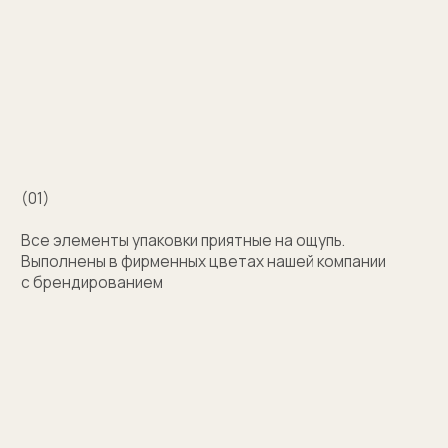
Например для корпоративных подарков сделаем
бокс для запонок, пакет и сертификат
с логотипом компании. Для подарка близкому
человеку на упаковку нанесем изображение или
надпись с пожеланием
Узнать стоимость
Затрудняетесь