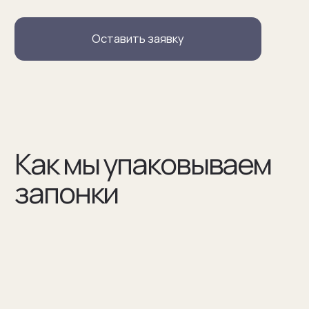
В сертификате соответствия указываем модель
запонок и материалы, из которых они сделаны
(03)
Мы упаковываем запонки в бокс и пакет из плотного
дизайнерского картона
Разработаем упаковку
по вашим пожеланиям