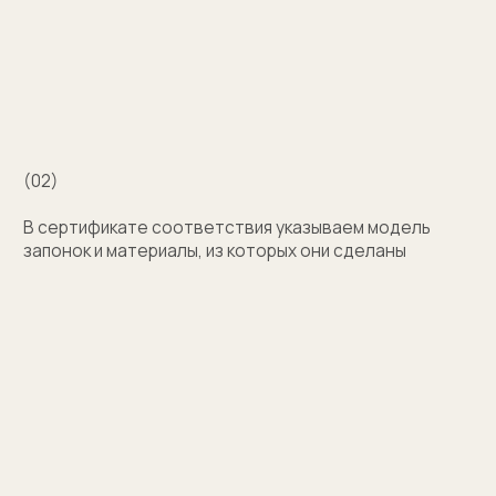
с выбором?
Поможем подобрать модель и отправим
эскизы на согласование
+7
Оставить заявку
Нажимая на кнопку, вы соглашаетесь на обработку
персональных данных