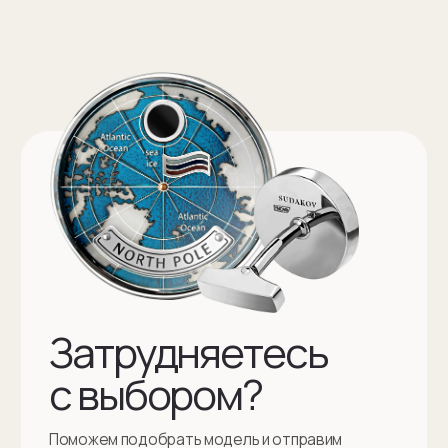
Именные запонки на заказ
Запонки с инициалами на заказ
Оферта на изготовление изделия ИП Судакова Э. И.
Оферта на изготовление изделия ИП Судаков С. Е.
Политика конфиденциальности
ИП Судаков Сергей Евгеньевич
ОГРНИП: 311774617300067
© 2013-2026 SUDAKOV