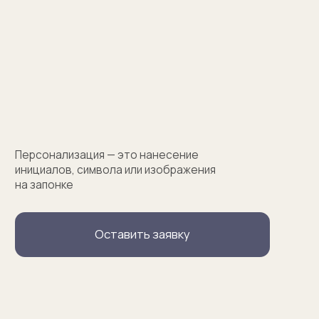
(01)
Все элементы упаковки приятные на ощупь.
Выполнены в фирменных цветах нашей компании
с брендированием
(02)
В сертификате соответствия указываем модель
запонок и материалы, из которых они сделаны