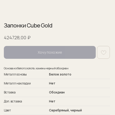
Запонки Cube Gold
₽
424728,00
Хочу похожие
Основа из белого золота, камень черный обсидиан
Металл основы
Белое золото
Металл накладки
Нет
Гарантия
Вставка
Обсидиан
Гарантия на изделия 1 год.
Доп. вставка
Нет
Обслуживаем наши изделия пожизненно.
В обслуживание входит чистка и полировка
Цвет
Серебряный, черный
изделия.