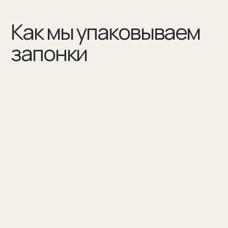
(03)
Мы упаковываем запонки в бокс и пакет из плотного
дизайнерского картона
Разработаем упаковку
по вашим пожеланиям
Например для корпоративных подарков сделаем
бокс для запонок, пакет и сертификат
с логотипом компании. Для подарка близкому
человеку на упаковку нанесем изображение или
надпись с пожеланием