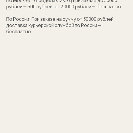
Персонализация
Персонализация запонок помогает проявить
внимание к личности получателя. Человек понимает,
что вы потратили на его подарок не только деньги,
а еще внимание и время. Такой подход вызывает
благодарность, увеличивают близость и доверие
между людьми.
Если вы не знаете какую персонализацию хотите
сделать, мы поможем с идеей наводящими
вопросами.
Персонализация — это нанесение
инициалов, символа или изображения
на запонке