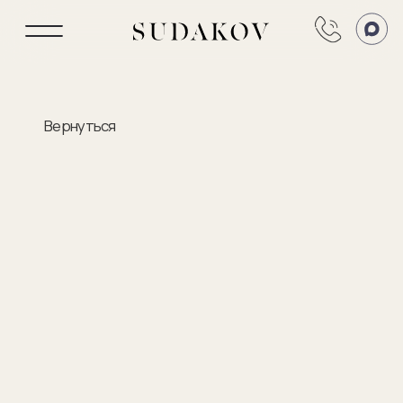
Вернуться