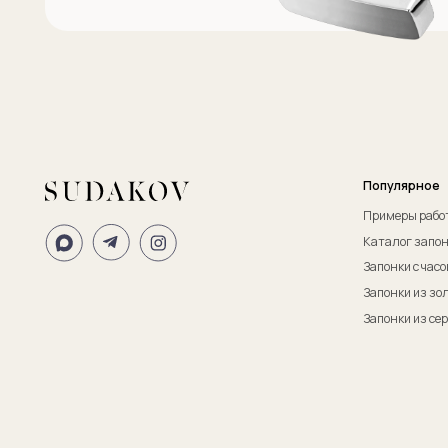
ИП Судаков Сергей Евгеньевич
ОГРНИП: 311774617300067
© 2013-2026 SUDAKOV