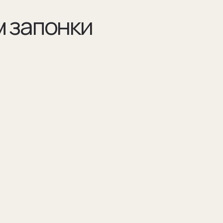
Разра
по ва
Например 
для запон
Для подар
изображен
(03)
я указываем модель
Мы упаковываем запонки в бокс и пакет из
оторых они сделаны
плотного дизайнерского картона