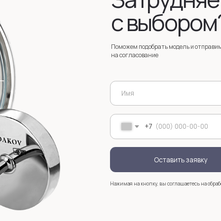
Оставить заявку
Нажимая на кнопку, вы соглашаетесь на обработку
персональных д
+7
Услуги
Зак
Запонки на заказ
Серебряные запонки на заказ
Мос
стр
анизмом
Запонки с персонализацией на заказ
sal
Запонки с логотипом на заказ
Золотые запонки на заказ
Именные запонки на заказ
Запонки с инициалами на заказ