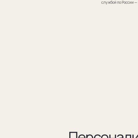
Персонализаци
Персонализация запонок помогает проявить внимание
к личности получателя. Человек понимает, что вы потра
на его подарок не только деньги, а еще внимание и время.
подход вызывает благодарность, увеличивают близость
и доверие между людьми.