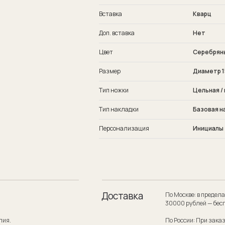
Вставка
Кварц
Доп. вставка
Нет
Цвет
Серебрян
Размер
Диаметр 1
Тип ножки
Цельная / 
Тип накладки
Базовая н
Персонализация
Инициалы
Доставка
По Москве: в пределах МКАД при заказе
30000 рублей — бесплатно.
По России: При заказе на сумму от 300
службой по России — бесплатно