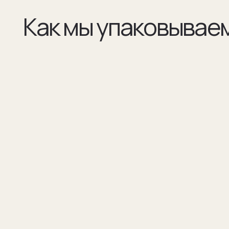
(01)
(02)
Все элементы упаковки приятные на ощупь.
В сертификате соответстви
Выполнены в фирменных цветах нашей
запонок и материалы, из к
компании с брендированием