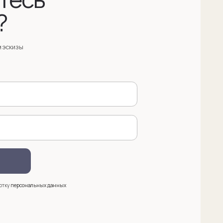
анных
 (909) 998-83-05
азать обратный звонок
ква, Новинский бульвар, д. 18
. 1 (10:00-19:00)
e@sergeysudakov.ru