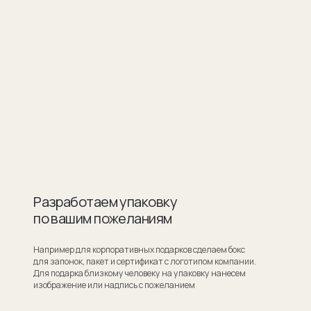
ботаем упаковку
шим пожеланиям
для корпоративных подарков сделаем бокс
ок, пакет и сертификат с логотипом компании.
ка близкому человеку на упаковку нанесем
ие или надпись с пожеланием
Узнать стоимость