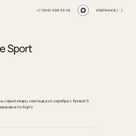
+7 (909) 998-83-05
ИЗБРАННОЕ (
0
)
e Sport
ь серый кварц, накладка из серебра с буквой S
авировка по борту