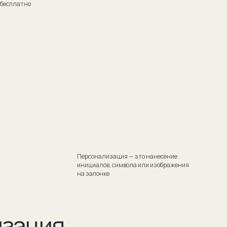
Персонализация — это нанесение
инициалов, символа или изображения
на запонке
я
тили
 Такой