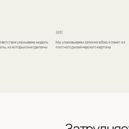
Затрудняетесь
с выбором?
Поможем подобрать модель и отправим эскизы
на согласование
+7