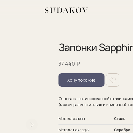
Запонки Sapphir
₽
37 440
Хочу похожие
Основа из сатинированной стали, камен
(можем разместить ваши инициалы), гр
Металл основы
Сталь
Металл накладки
Серебро