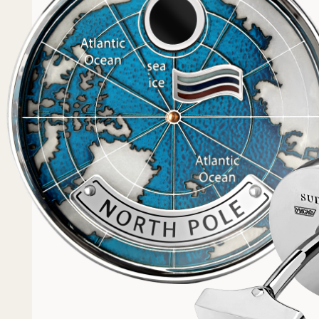
Популярное
Примеры работ запонок
Каталог запонок
Запонки с часовым мех
Запонки из золота
Запонки из серебра