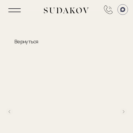
Вернуться