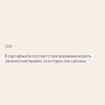
Затрудняетесь
с выбором?
Поможем подобрать модель и отправим
эскизы на согласование
+7
Оставить заявку
Нажимая на кнопку, вы соглашаетесь на обработку
персональных данных