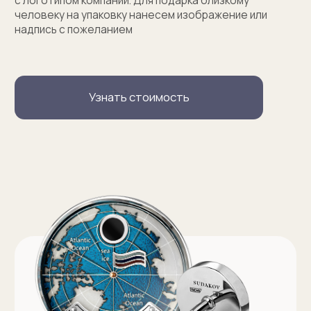
Услуги
Запонки на заказ
Серебряные запонки на заказ
Запонки с персонализацией на заказ
Запонки с логотипом на заказ
Золотые запонки на заказ
Именные запонки на заказ
Запонки с инициалами на заказ
Оферта на изготовление изделия ИП Судакова Э. И.
Оферта на изготовление изделия ИП Судаков С. Е.
Политика конфиденциальности
ИП Судаков Сергей Евгеньевич
ОГРНИП: 311774617300067
© 2013-2026 SUDAKOV