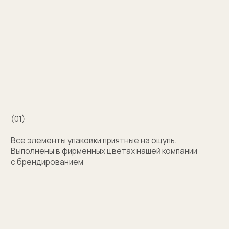
Например для корпоративных подарков сделаем
бокс для запонок, пакет и сертификат
с логотипом компании. Для подарка близкому
человеку на упаковку нанесем изображение или
надпись с пожеланием
Узнать стоимость