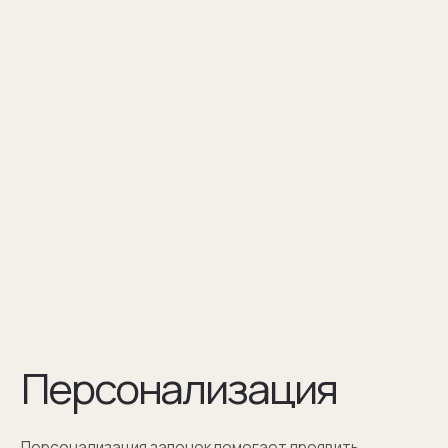
Персонализация — это нанесение
инициалов, символа или изображения
на запонке
Оставить заявку
Как мы упаковываем
запонки