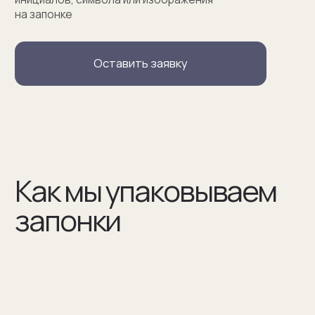
(02)
В сертификате соответствия указываем модель
запонок и материалы, из которых они сделаны
(03)
Мы упаковываем запонки в бокс и пакет из плотного
дизайнерского картона
Разработаем упаковку
по вашим пожеланиям