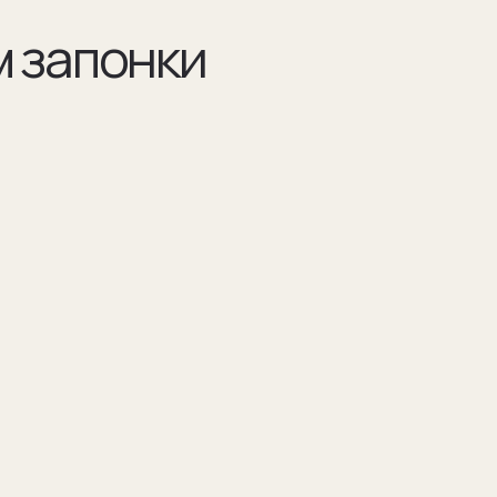
Разра
по ва
Например 
для запон
Для подар
изображен
(03)
я указываем модель
Мы упаковываем запонки в бокс и пакет из
оторых они сделаны
плотного дизайнерского картона