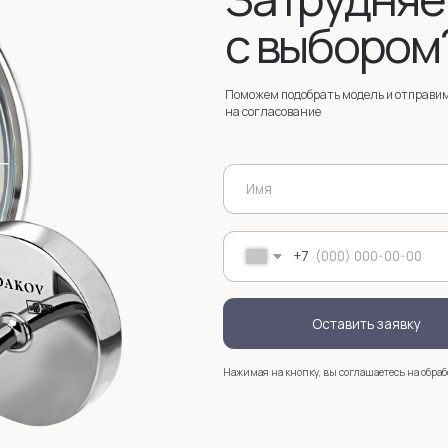
Оставить заявку
Нажимая на кнопку, вы соглашаетесь на обработку
персональных д
+7
Услуги
Зак
Запонки на заказ
Серебряные запонки на заказ
Мос
стр
анизмом
Запонки с персонализацией на заказ
sal
Запонки с логотипом на заказ
Золотые запонки на заказ
Именные запонки на заказ
Запонки с инициалами на заказ