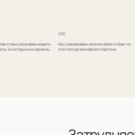
Затрудняетесь
с выбором?
Поможем подобрать модель и отправим эскизы
на согласование
+7