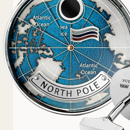
Популярное
Примеры работ запонок
Каталог запонок
Запонки с часовым мех
Запонки из золота
Запонки из серебра