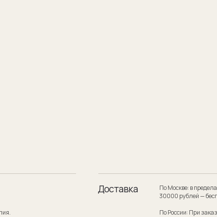
Доставка
По Москве: в пределах МКАД при заказе
30000 рублей — бесплатно.
По России: При заказе на сумму от 300
службой по России — бесплатно