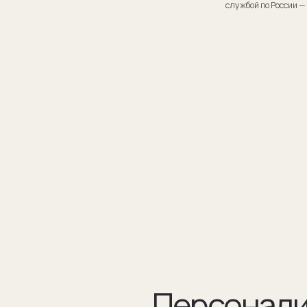
Персонализаци
Персонализация запонок помогает проявить внимание
к личности получателя. Человек понимает, что вы потра
на его подарок не только деньги, а еще внимание и время.
подход вызывает благодарность, увеличивают близость
и доверие между людьми.