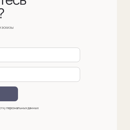
анных
 (909) 998-83-05
азать обратный звонок
ква, Новинский бульвар, д. 18
. 1 (10:00-19:00)
e@sergeysudakov.ru