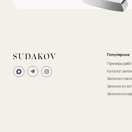
ИП Судаков Сергей Евгеньевич
ОГРНИП: 311774617300067
© 2013-2026 SUDAKOV