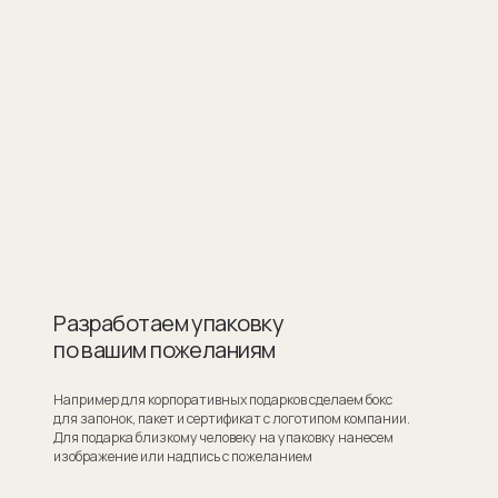
ботаем упаковку
шим пожеланиям
для корпоративных подарков сделаем бокс
ок, пакет и сертификат с логотипом компании.
ка близкому человеку на упаковку нанесем
ие или надпись с пожеланием
Узнать стоимость