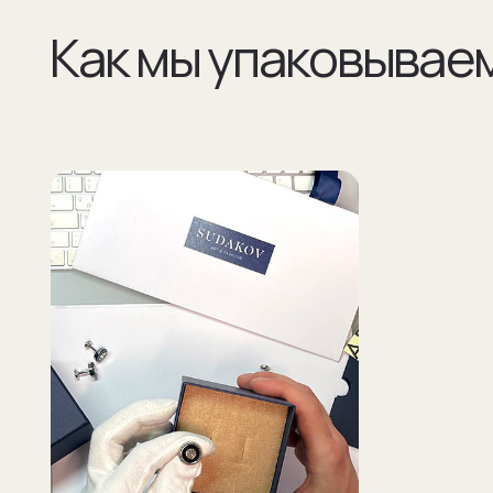
(01)
(02)
Все элементы упаковки приятные на ощупь.
В сертификате соответстви
Выполнены в фирменных цветах нашей
запонок и материалы, из к
компании с брендированием