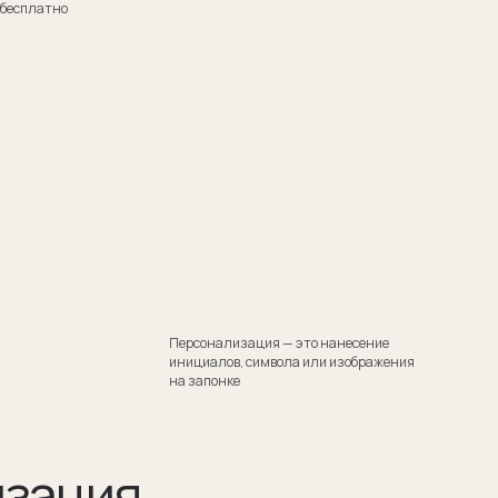
Персонализация — это нанесение
инициалов, символа или изображения
на запонке
я
тили
 Такой