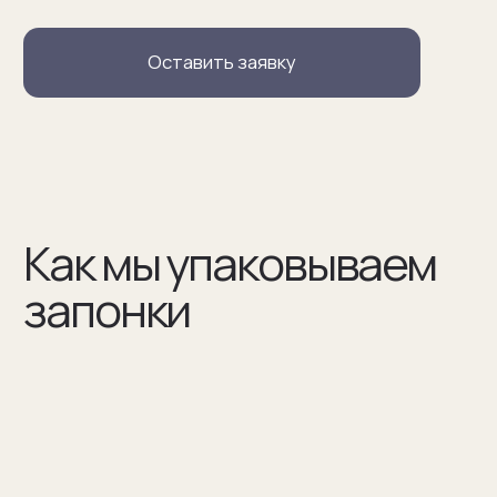
В сертификате соответствия указываем модель
запонок и материалы, из которых они сделаны
(03)
Мы упаковываем запонки в бокс и пакет из плотного
дизайнерского картона
Разработаем упаковку
по вашим пожеланиям