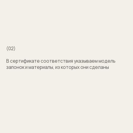
с выбором?
Поможем подобрать модель и отправим
эскизы на согласование
+7
Оставить заявку
Нажимая на кнопку, вы соглашаетесь на обработку
персональных данных