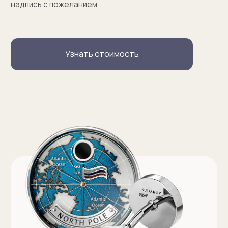
Запонки на заказ
Серебряные запонки на заказ
Запонки с персонализацией на заказ
Запонки с логотипом на заказ
Золотые запонки на заказ
Именные запонки на заказ
Запонки с инициалами на заказ
Оферта на изготовление изделия ИП Судакова Э. И.
Оферта на изготовление изделия ИП Судаков С. Е.
Политика конфиденциальности
ИП Судаков Сергей Евгеньевич
ОГРНИП: 311774617300067
© 2013-2026 SUDAKOV