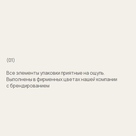
Например для корпоративных подарков сделаем
бокс для запонок, пакет и сертификат
с логотипом компании. Для подарка близкому
человеку на упаковку нанесем изображение или
надпись с пожеланием
Узнать стоимость
Затрудняетесь