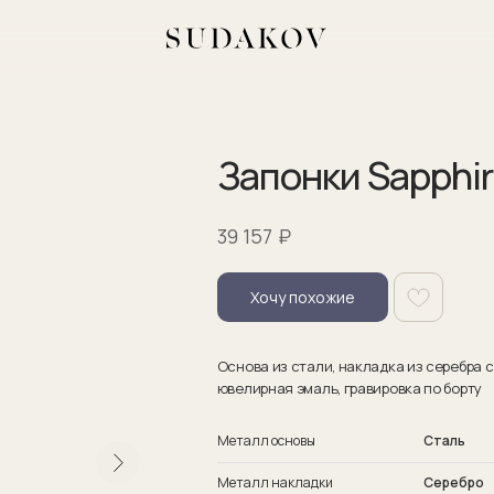
Запонки Sapphire
₽
39 157
Хочу похожие
Основа из стали, накладка из серебра 
ювелирная эмаль, гравировка по борту
Металл основы
Сталь
Металл накладки
Серебро