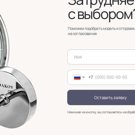
Оставить заявку
Нажимая на кнопку, вы соглашаетесь на обработку
персональных д
+7
Услуги
Зак
Запонки на заказ
Серебряные запонки на заказ
Мос
стр
анизмом
Запонки с персонализацией на заказ
sal
Запонки с логотипом на заказ
Золотые запонки на заказ
Именные запонки на заказ
Запонки с инициалами на заказ