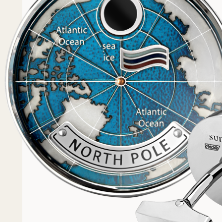
Популярное
Примеры работ запонок
Каталог запонок
Запонки с часовым мех
Запонки из золота
Запонки из серебра