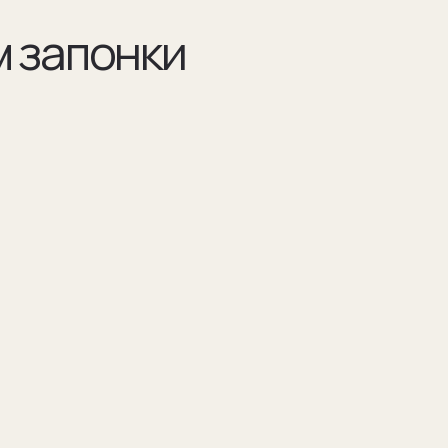
Разра
по ва
Например 
для запон
Для подар
изображен
(03)
я указываем модель
Мы упаковываем запонки в бокс и пакет из
оторых они сделаны
плотного дизайнерского картона