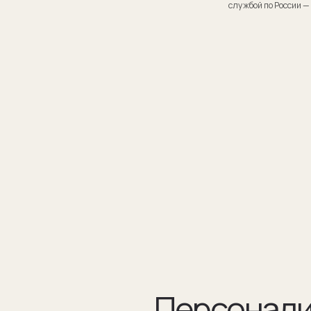
Персонализаци
Персонализация запонок помогает проявить внимание
к личности получателя. Человек понимает, что вы потра
на его подарок не только деньги, а еще внимание и время.
подход вызывает благодарность, увеличивают близость
и доверие между людьми.