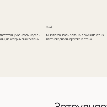
Затрудняетесь
с выбором?
Поможем подобрать модель и отправим эскизы
на согласование
+7