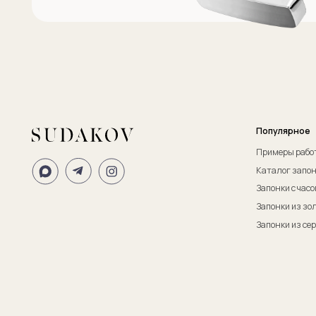
ИП Судаков Сергей Евгеньевич
ОГРНИП: 311774617300067
© 2013-2026 SUDAKOV