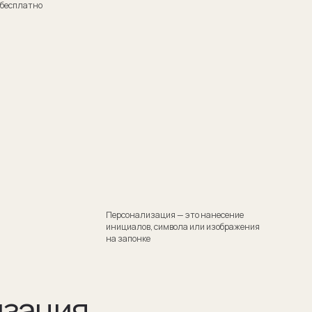
Персонализация — это нанесение
инициалов, символа или изображения
на запонке
я
тили
 Такой