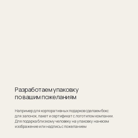
ботаем упаковку
шим пожеланиям
для корпоративных подарков сделаем бокс
ок, пакет и сертификат с логотипом компании.
ка близкому человеку на упаковку нанесем
ие или надпись с пожеланием
Узнать стоимость