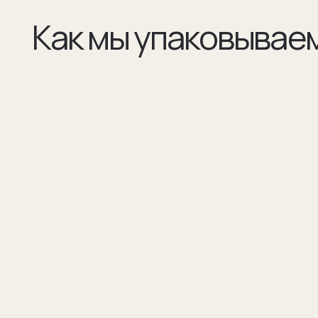
(01)
(02)
Все элементы упаковки приятные на ощупь.
В сертификате соответстви
Выполнены в фирменных цветах нашей
запонок и материалы, из к
компании с брендированием