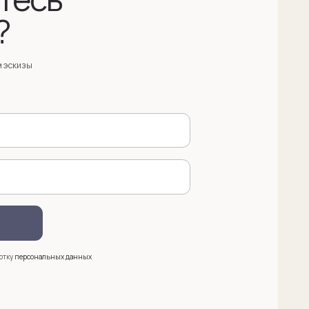
анных
 (909) 998-83-05
азать обратный звонок
ква, Новинский бульвар, д. 18
. 1 (10:00-19:00)
e@sergeysudakov.ru