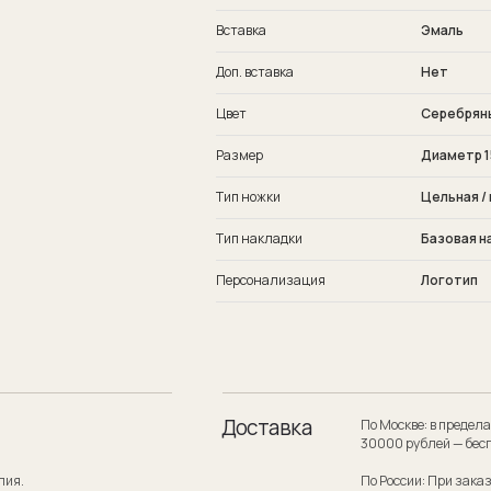
Вставка
Эмаль
Доп. вставка
Нет
Цвет
Серебряны
Размер
Диаметр 1
Тип ножки
Цельная / 
Тип накладки
Базовая н
Персонализация
Логотип
Доставка
По Москве: в пределах МКАД при заказе
30000 рублей — бесплатно.
По России: При заказе на сумму от 300
службой по России — бесплатно