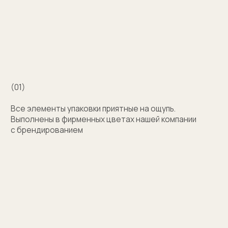
бокс для запонок, пакет и сертификат
с логотипом компании. Для подарка близкому
человеку на упаковку нанесем изображение или
надпись с пожеланием
Узнать стоимость
Затрудняетесь