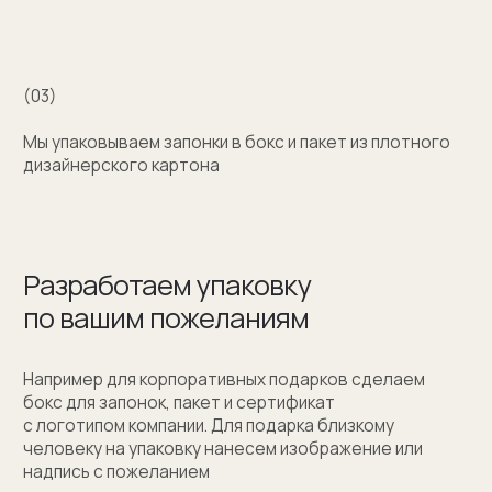
+7 (909) 998-83-05
Заказать обратный звонок
Москва, Новинский бульвар, д. 18
стр. 1 (10:00-19:00)
sale@sergeysudakov.ru
Популярное
Примеры работ запонок
Каталог запонок
Запонки с часовым механизмом
Запонки из золота
Запонки из серебра
Услуги
Запонки на заказ