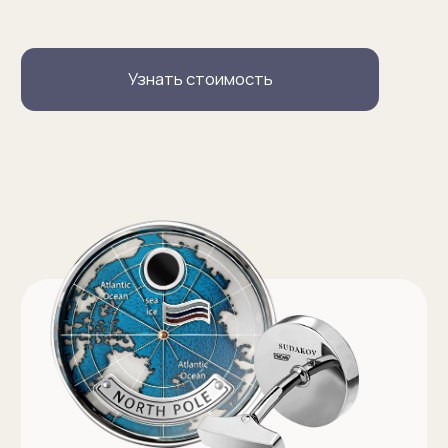
Серебряные запонки на заказ
Запонки с персонализацией на заказ
Запонки с логотипом на заказ
Золотые запонки на заказ
Именные запонки на заказ
Запонки с инициалами на заказ
Оферта на изготовление изделия ИП Судакова Э. И.
Оферта на изготовление изделия ИП Судаков С. Е.
Политика конфиденциальности
ИП Судаков Сергей Евгеньевич
ОГРНИП: 311774617300067
© 2013-2026 SUDAKOV