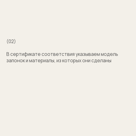
с выбором?
Поможем подобрать модель и отправим
эскизы на согласование
+7
Оставить заявку
Нажимая на кнопку, вы соглашаетесь на обработку
персональных данных