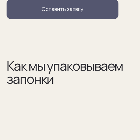
запонок и материалы, из которых они сделаны
(03)
Мы упаковываем запонки в бокс и пакет из плотного
дизайнерского картона
Разработаем упаковку
по вашим пожеланиям
Например для корпоративных подарков сделаем