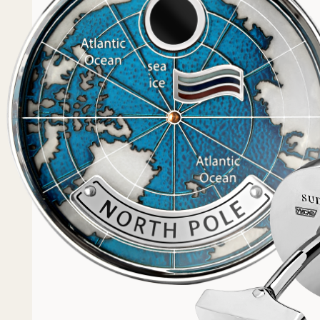
Популярное
Примеры работ запонок
Каталог запонок
Запонки с часовым мех
Запонки из золота
Запонки из серебра