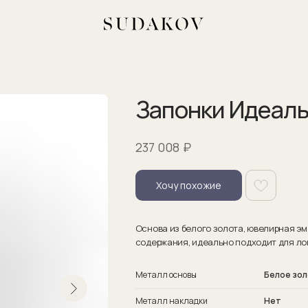
Запонки Идеаль
₽
237 008
Хочу похожие
Основа из белого золота, ювелирная э
содержания, идеально подходит для ло
Металл основы
Белое зо
Металл накладки
Нет