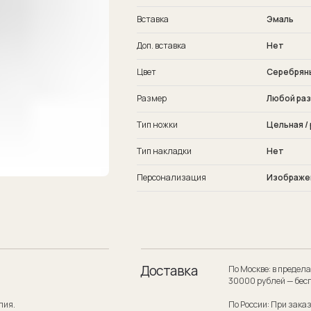
Вставка
Эмаль
Доп. вставка
Нет
Цвет
Серебрян
Размер
Любой ра
Тип ножки
Цельная /
Тип накладки
Нет
Персонализация
Изображе
Доставка
По Москве: в пределах МКАД при заказе
30000 рублей — бесплатно.
По России: При заказе на сумму от 300
службой по России — бесплатно