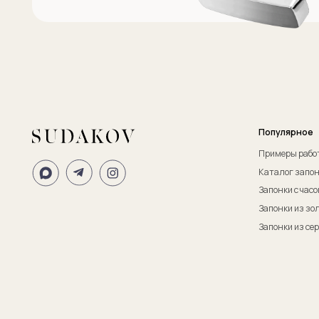
ИП Судаков Сергей Евгеньевич
ОГРНИП: 311774617300067
© 2013-2026 SUDAKOV