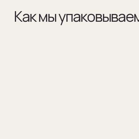
(01)
(02)
Все элементы упаковки приятные на ощупь.
В сертификате соответстви
Выполнены в фирменных цветах нашей
запонок и материалы, из к
компании с брендированием