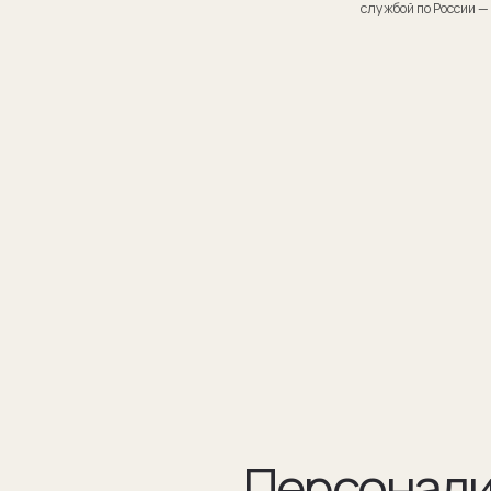
Персонализаци
Персонализация запонок помогает проявить внимание
к личности получателя. Человек понимает, что вы потра
на его подарок не только деньги, а еще внимание и время.
подход вызывает благодарность, увеличивают близость
и доверие между людьми.