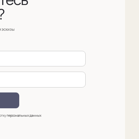
анных
 (909) 998-83-05
азать обратный звонок
ква, Новинский бульвар, д. 18
. 1 (10:00-19:00)
e@sergeysudakov.ru