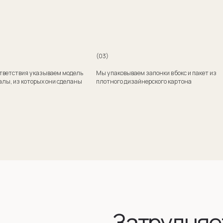
Затрудняетесь
с выбором?
Поможем подобрать модель и отправим эскизы
на согласование
+7