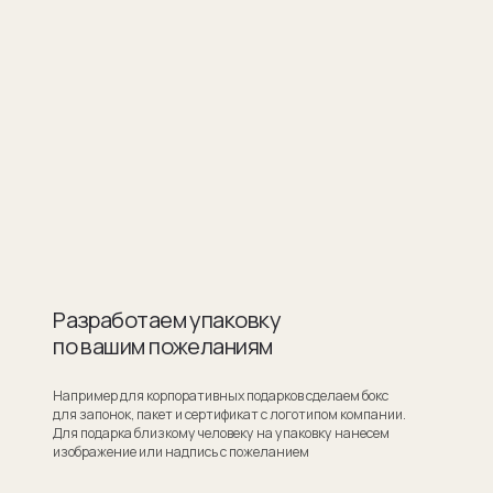
ботаем упаковку
шим пожеланиям
для корпоративных подарков сделаем бокс
ок, пакет и сертификат с логотипом компании.
ка близкому человеку на упаковку нанесем
ие или надпись с пожеланием
Узнать стоимость