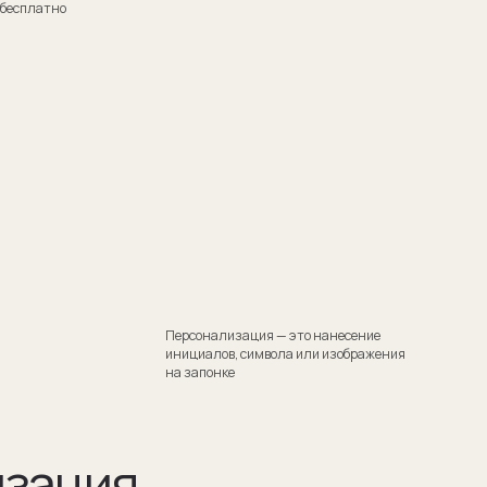
Персонализация — это нанесение
инициалов, символа или изображения
на запонке
я
тили
 Такой