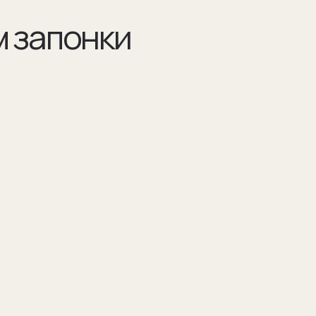
Разра
по ва
Например 
для запон
Для подар
изображен
(03)
я указываем модель
Мы упаковываем запонки в бокс и пакет из
оторых они сделаны
плотного дизайнерского картона