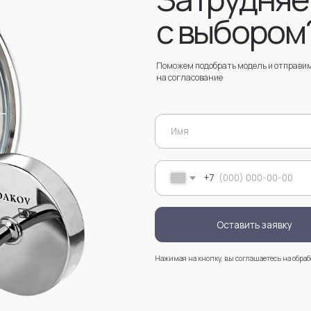
Оставить заявку
Нажимая на кнопку, вы соглашаетесь на обработку
персональных д
+7
Услуги
Зак
Запонки на заказ
Серебряные запонки на заказ
Мос
стр
анизмом
Запонки с персонализацией на заказ
sal
Запонки с логотипом на заказ
Золотые запонки на заказ
Именные запонки на заказ
Запонки с инициалами на заказ