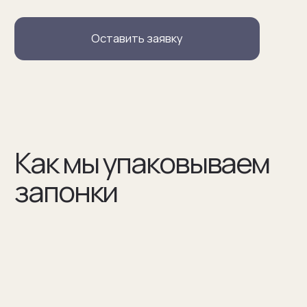
В сертификате соответствия указываем модель
запонок и материалы, из которых они сделаны
(03)
Мы упаковываем запонки в бокс и пакет из плотного
дизайнерского картона
Разработаем упаковку
по вашим пожеланиям