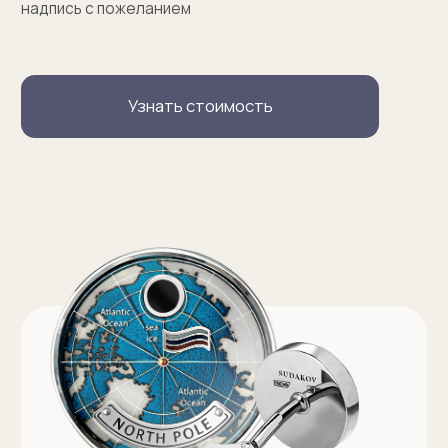
Запонки на заказ
Серебряные запонки на заказ
Запонки с персонализацией на заказ
Запонки с логотипом на заказ
Золотые запонки на заказ
Именные запонки на заказ
Запонки с инициалами на заказ
Оферта на изготовление изделия ИП Судакова Э. И.
Оферта на изготовление изделия ИП Судаков С. Е.
Политика конфиденциальности
ИП Судаков Сергей Евгеньевич
ОГРНИП: 311774617300067
© 2013-2026 SUDAKOV