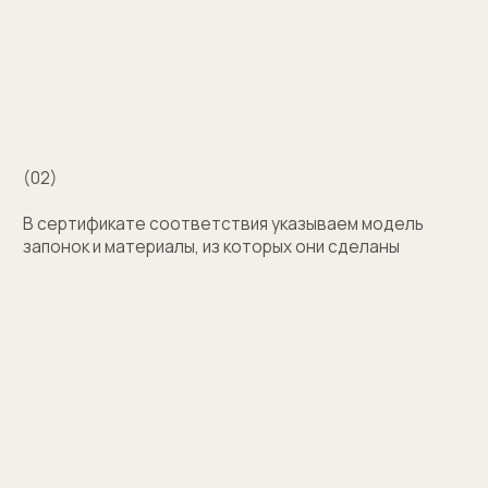
с выбором?
Поможем подобрать модель и отправим
эскизы на согласование
+7
Оставить заявку
Нажимая на кнопку, вы соглашаетесь на обработку
персональных данных