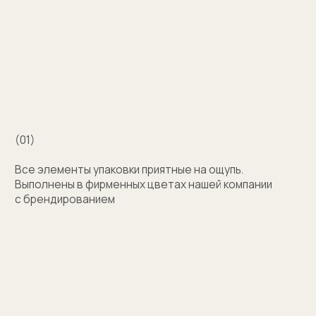
Например для корпоративных подарков сделаем
бокс для запонок, пакет и сертификат
с логотипом компании. Для подарка близкому
человеку на упаковку нанесем изображение или
надпись с пожеланием
Узнать стоимость
Затрудняетесь